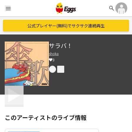
search
menu
公式プレイヤー(無料)でサクサク連続再生
サラバ！
shoka
3
このアーティストのライブ情報