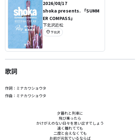
2026/08/17
shoka presents. 「SUMM
ER COMPASS」
下北沢近松
location_on
下北沢
歌詞
作詞：
ミナカワショウタ
作曲：
ミナカワショウタ
夕暮れと列車に

飛び乗ったら

かけがえのない日々を思い出すでしょう

遠く離れてても

二度と会えなくても

お前が元気でいるならば
