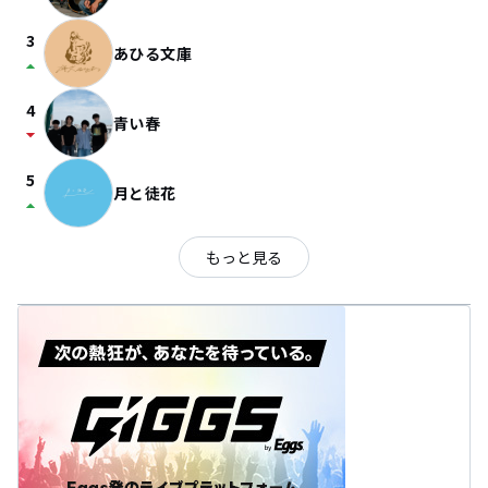
3
あひる文庫
arrow_drop_up
4
青い春
arrow_drop_down
5
月と徒花
arrow_drop_up
もっと見る