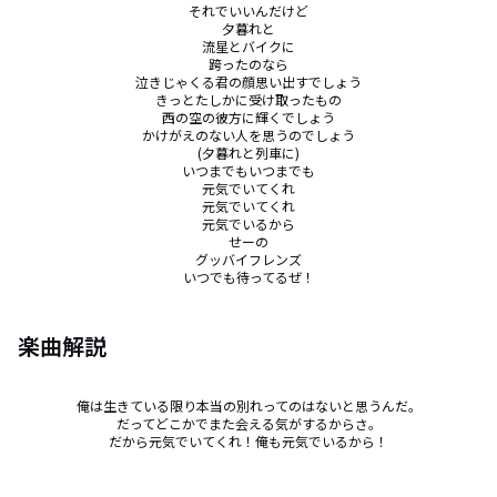
それでいいんだけど

夕暮れと

流星とバイクに

跨ったのなら

泣きじゃくる君の顔思い出すでしょう

きっとたしかに受け取ったもの

西の空の彼方に輝くでしょう

かけがえのない人を思うのでしょう

(夕暮れと列車に)

いつまでもいつまでも

元気でいてくれ

元気でいてくれ

元気でいるから

せーの

グッバイフレンズ

いつでも待ってるぜ！
楽曲解説
俺は生きている限り本当の別れってのはないと思うんだ。

だってどこかでまた会える気がするからさ。

だから元気でいてくれ！俺も元気でいるから！