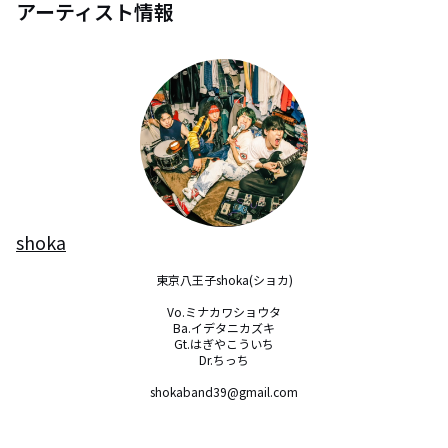
アーティスト情報
shoka
東京八王子shoka(ショカ)

Vo.ミナカワショウタ

Ba.イデタニカズキ

Gt.はぎやこういち

Dr.ちっち

shokaband39@gmail.com