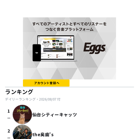
ランキング
デイリーランキング・
2026/08/07
付
1
仙台シティーキャッツ
check_indeterminate_small
2
the奥歯's
check_indeterminate_small