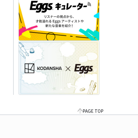
PAGE TOP