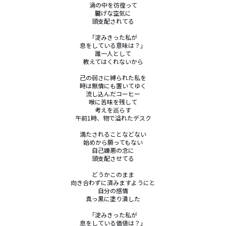
渦の中を彷徨って

朧げな空気に

頭支配されてる

「淀みきった私が

息をしている意味は？」

誰一人として

教えてはくれないから

己の弱さに縛られた私を

時は無情にも置いてゆく

流し込んだコーヒー

喉に苦味を残して

考えを巡らす

午前1時、物で溢れたデスク

満たされることなどない

始めから願ってもない

自己嫌悪の念に

頭支配させてる

どうかこのまま

向き合わずに済みますようにと

自分の感情

真っ黒に塗り潰した

「淀みきった私が

息をしている価値は？」
