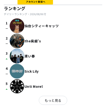
ランキング
デイリーランキング・
2026/08/06
付
1
仙台シティーキャッツ
check_indeterminate_small
2
the奥歯's
check_indeterminate_small
3
青い春
arrow_drop_up
4
Sick Lily
check_indeterminate_small
5
Unti Morel
arrow_drop_up
もっと見る