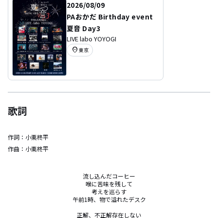
2026/08/09
PAおかだ Birthday event
夏音 Day3
LIVE labo YOYOGI
location_on
東京
歌詞
作詞：
小栗柊平
作曲：
小栗柊平
流し込んだコーヒー

喉に苦味を残して

考えを巡らす

午前1時、物で溢れたデスク

正解、不正解存在しない
