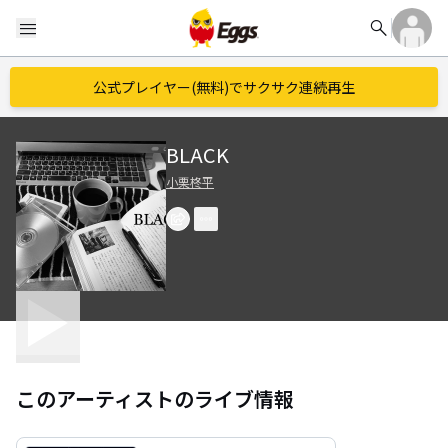
search
menu
公式プレイヤー(無料)でサクサク連続再生
BLACK
小栗柊平
このアーティストのライブ情報