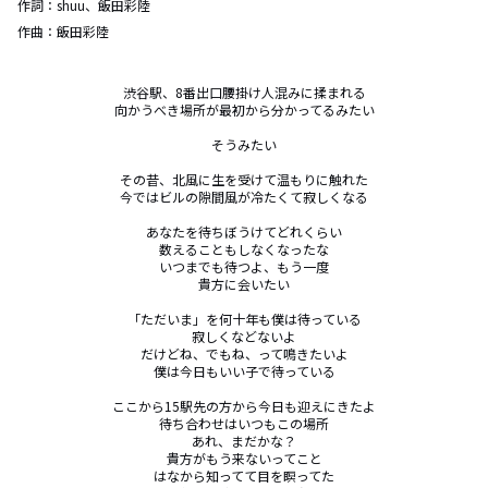
作詞：
shuu、飯田彩陸
作曲：
飯田彩陸
渋谷駅、8番出口腰掛け人混みに揉まれる

向かうべき場所が最初から分かってるみたい

そうみたい

その昔、北風に生を受けて温もりに触れた

今ではビルの隙間風が冷たくて寂しくなる

あなたを待ちぼうけてどれくらい

数えることもしなくなったな

いつまでも待つよ、もう一度

貴方に会いたい

「ただいま」を何十年も僕は待っている

寂しくなどないよ

だけどね、でもね、って鳴きたいよ

僕は今日もいい子で待っている

ここから15駅先の方から今日も迎えにきたよ

待ち合わせはいつもこの場所

あれ、まだかな？

貴方がもう来ないってこと

はなから知ってて目を瞑ってた
