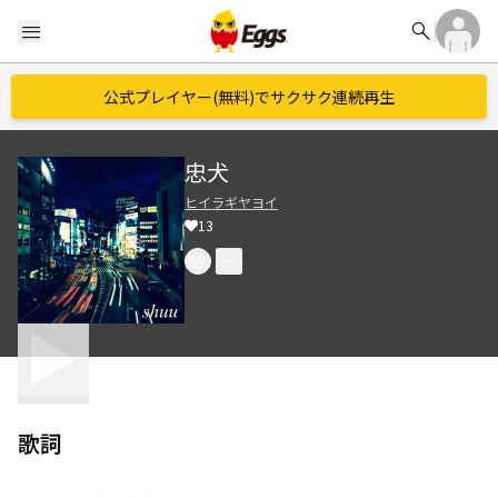
search
menu
公式プレイヤー(無料)でサクサク連続再生
忠犬
ヒイラギヤヨイ
13
歌詞