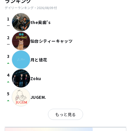
ランキング
デイリーランキング・
2026/08/09
付
1
the奥歯's
check_indeterminate_small
2
仙台シティーキャッツ
check_indeterminate_small
3
月と徒花
arrow_drop_up
4
Zoku
arrow_drop_up
5
JUGEM.
arrow_drop_up
もっと見る