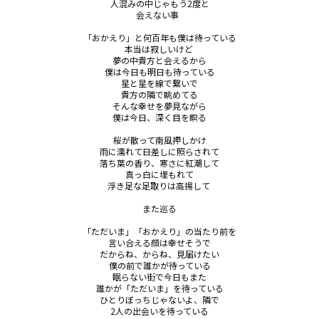
人混みの中じゃもう2度と

会えない事  

「おかえり」と何百年も僕は待っている

本当は寂しいけど 

夢の中貴方と会えるから

僕は今日も明日も待っている

星と星を線で繋いで

貴方の隣で眺めてる

そんな幸せを夢見ながら

僕は今日、深く目を瞑る

桜が散って南風押しかけ

雨に濡れて日差しに照らされて

落ち葉の香り、寒さに紅潮して

真っ白に埋もれて

浮き足な足取りは高揚して 

また巡る

「ただいま」「おかえり」の当たり前を

言い合える顔は幸せそうで

だからね、からね、見届けたい

僕の前で誰かが待っている

眠らない街で今日もまた

誰かが「ただいま」を待っている

ひとりぼっちじゃないよ、隣で

2人の出会いを待っている
