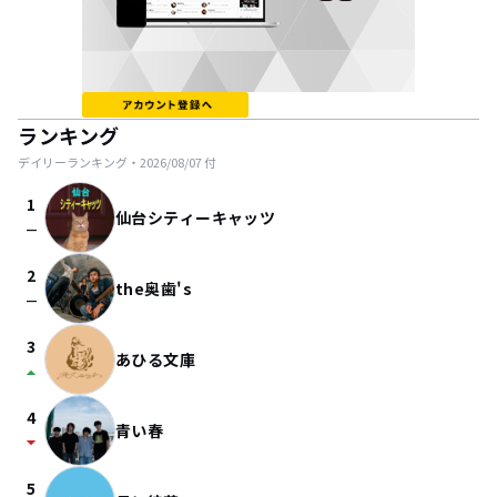
ランキング
デイリーランキング・
2026/08/07
付
1
仙台シティーキャッツ
check_indeterminate_small
2
the奥歯's
check_indeterminate_small
3
あひる文庫
arrow_drop_up
4
青い春
arrow_drop_down
5