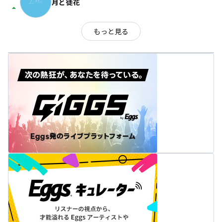
月と徒花
arrow_drop_up
もっと見る