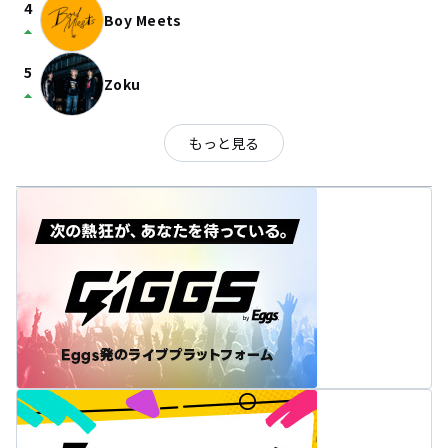
4
Boy Meets
arrow_drop_up
5
Zoku
arrow_drop_up
もっと見る