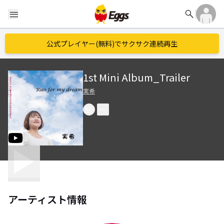
search
menu
公式プレイヤー(無料)でサクサク連続再生
1st Mini Album_Trailer
実希
アーティスト情報