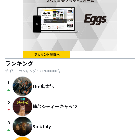
ランキング
デイリーランキング・
2026/08/08
付
1
the奥歯's
arrow_drop_up
2
仙台シティーキャッツ
arrow_drop_down
3
Sick Lily
arrow_drop_up