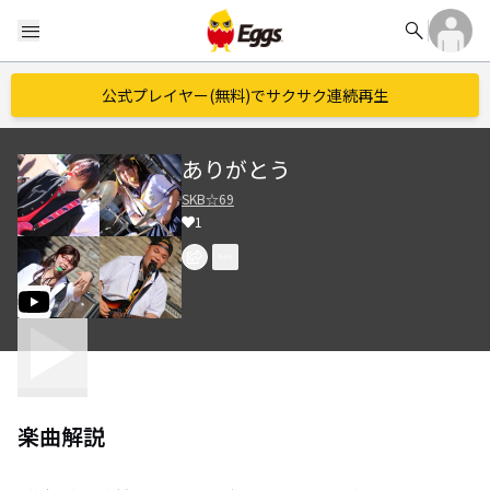
search
menu
公式プレイヤー(無料)でサクサク連続再生
ありがとう
SKB☆69
1
楽曲解説