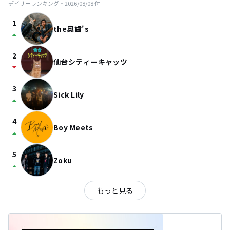
デイリーランキング・
2026/08/08
付
1
the奥歯's
arrow_drop_up
2
仙台シティーキャッツ
arrow_drop_down
3
Sick Lily
arrow_drop_up
4
Boy Meets
arrow_drop_up
5
Zoku
arrow_drop_up
もっと見る