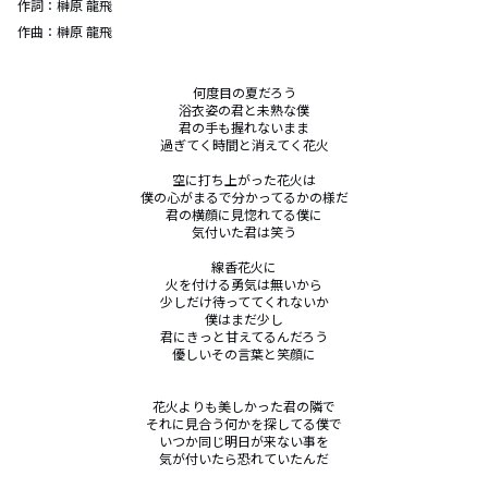
作詞：
榊原 龍飛
作曲：
榊原 龍飛
何度目の夏だろう

浴衣姿の君と未熟な僕

君の手も握れないまま

過ぎてく時間と消えてく花火

空に打ち上がった花火は

僕の心がまるで分かってるかの様だ

君の横顔に見惚れてる僕に

気付いた君は笑う

線香花火に

火を付ける勇気は無いから

少しだけ待っててくれないか

僕はまだ少し

君にきっと甘えてるんだろう

優しいその言葉と笑顔に

花火よりも美しかった君の隣で

それに見合う何かを探してる僕で

いつか同じ明日が来ない事を

気が付いたら恐れていたんだ
