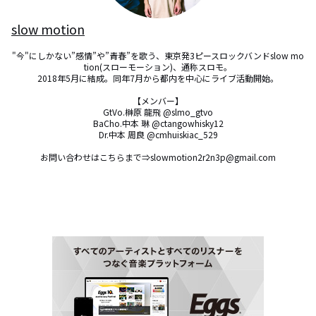
slow motion
"今"にしかない”感情”や”青春”を歌う、東京発3ピースロックバンドslow mo
tion(スローモーション)、通称スロモ。

2018年5月に結成。同年7月から都内を中心にライブ活動開始。

【メンバー】

GtVo.榊原 龍飛 @slmo_gtvo

BaCho.中本 琳 @ctangowhisky12

Dr.中本 周良 @cmhuiskiac_529

お問い合わせはこちらまで⇒slowmotion2r2n3p@gmail.com