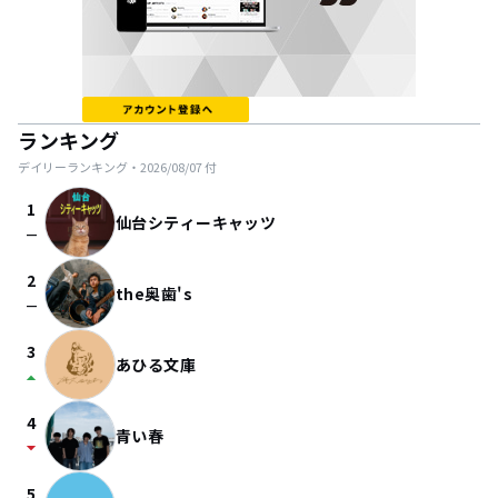
ランキング
デイリーランキング・
2026/08/07
付
1
仙台シティーキャッツ
check_indeterminate_small
2
the奥歯's
check_indeterminate_small
3
あひる文庫
arrow_drop_up
4
青い春
arrow_drop_down
5