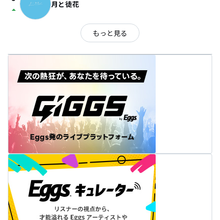
月と徒花
arrow_drop_up
もっと見る