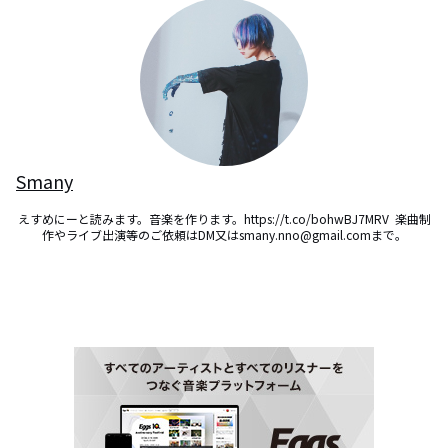
Smany
えすめにーと読みます。音楽を作ります。https://t.co/bohwBJ7MRV  楽曲制
作やライブ出演等のご依頼はDM又はsmany.nno@gmail.comまで。