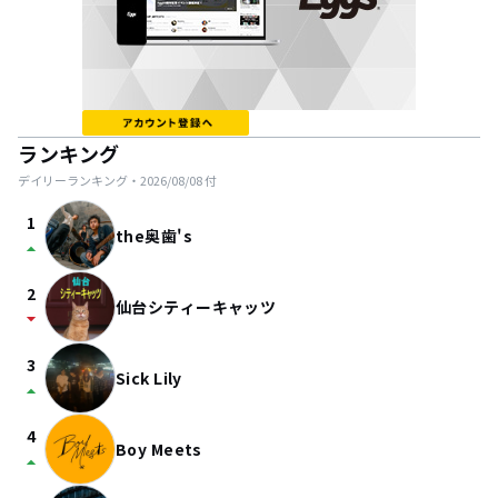
ランキング
デイリーランキング・
2026/08/08
付
1
the奥歯's
arrow_drop_up
2
仙台シティーキャッツ
arrow_drop_down
3
Sick Lily
arrow_drop_up
4
Boy Meets
arrow_drop_up