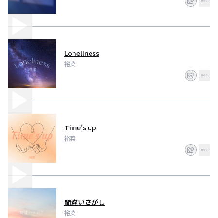
Loneliness
裕菜
Time's up
裕菜
間違いさがし
裕菜