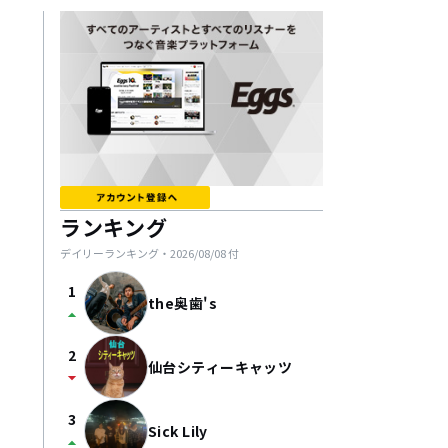
ランキング
デイリーランキング・
2026/08/08
付
1
the奥歯's
arrow_drop_up
2
仙台シティーキャッツ
arrow_drop_down
3
Sick Lily
arrow_drop_up