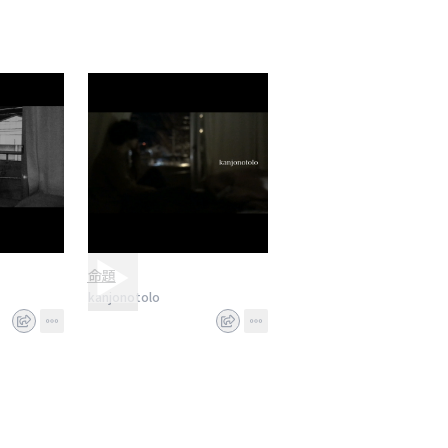
命題
kanjonotolo