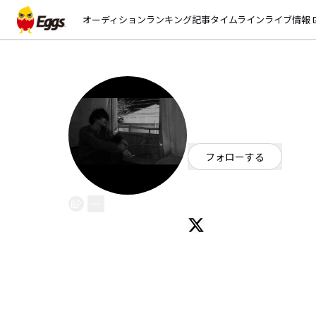
オーディション
ランキング
記事
タイムライン
ライブ情報
open_
kanjonotolo
EggsID：
somemoriyota
6
フォロワー
フォローする
東京都
ロック
/
オルタナティブ
綺麗なものが好きです。感情の吐露 yo