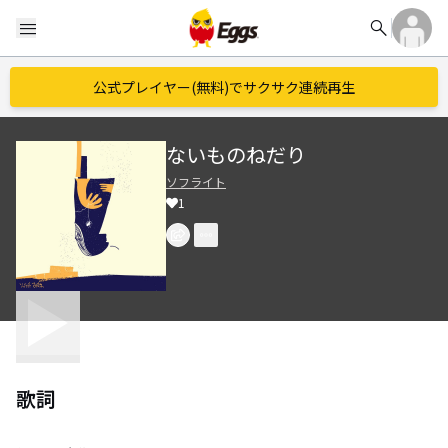
search
menu
公式プレイヤー(無料)でサクサク連続再生
ないものねだり
ソフライト
1
歌詞