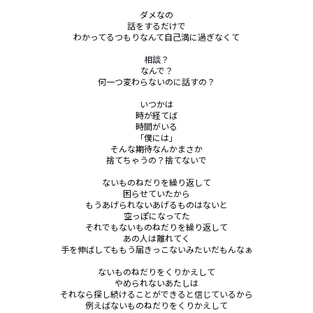
ダメなの

話をするだけで

わかってるつもりなんて自己満に過ぎなくて

相談？

なんで？

何一つ変わらないのに話すの？

いつかは

時が経てば

時間がいる

「僕には」

そんな期待なんかまさか

捨てちゃうの？捨てないで

ないものねだりを繰り返して

困らせていたから

もうあげられないあげるものはないと

空っぽになってた

それでもないものねだりを繰り返して

あの人は離れてく

手を伸ばしてももう届きっこないみたいだもんなぁ

ないものねだりをくりかえして

やめられないあたしは

それなら探し続けることができると信じているから

例えばないものねだりをくりかえして
