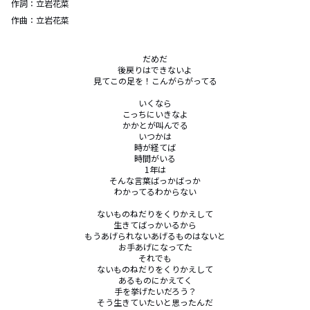
作詞：
立岩花菜
作曲：
立岩花菜
だめだ

後戻りはできないよ

見てこの足を！こんがらがってる

いくなら

こっちにいきなよ

かかとが叫んでる

いつかは

時が経てば

時間がいる

1年は

そんな言葉ばっかばっか

わかってるわからない

ないものねだりをくりかえして

生きてばっかいるから

もうあげられないあげるものはないと

お手あげになってた

それでも

ないものねだりをくりかえして

あるものにかえてく

手を挙げたいだろう？

そう生きていたいと思ったんだ
