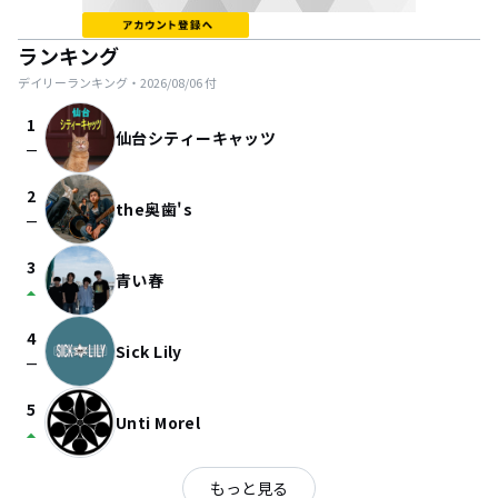
ランキング
デイリーランキング・
2026/08/06
付
1
仙台シティーキャッツ
check_indeterminate_small
2
the奥歯's
check_indeterminate_small
3
青い春
arrow_drop_up
4
Sick Lily
check_indeterminate_small
5
Unti Morel
arrow_drop_up
もっと見る