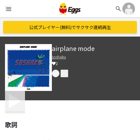
search
menu
公式プレイヤー(無料)でサクサク連続再生
airplane mode
soshaku
2
歌詞