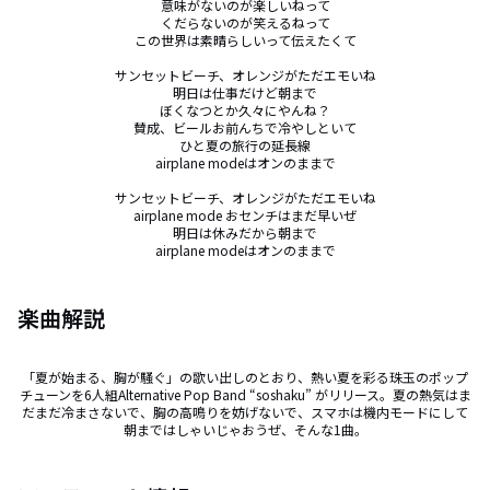
意味がないのが楽しいねって

くだらないのが笑えるねって

この世界は素晴らしいって伝えたくて

サンセットビーチ、オレンジがただエモいね

明日は仕事だけど朝まで

ぼくなつとか久々にやんね？

賛成、ビールお前んちで冷やしといて

ひと夏の旅行の延長線

airplane modeはオンのままで

サンセットビーチ、オレンジがただエモいね

airplane mode おセンチはまだ早いぜ

明日は休みだから朝まで

airplane modeはオンのままで
楽曲解説
「夏が始まる、胸が騒ぐ」の歌い出しのとおり、熱い夏を彩る珠玉のポップ
チューンを6人組Alternative Pop Band “soshaku” がリリース。夏の熱気はま
だまだ冷まさないで、胸の高鳴りを妨げないで、スマホは機内モードにして
朝まではしゃいじゃおうぜ、そんな1曲。