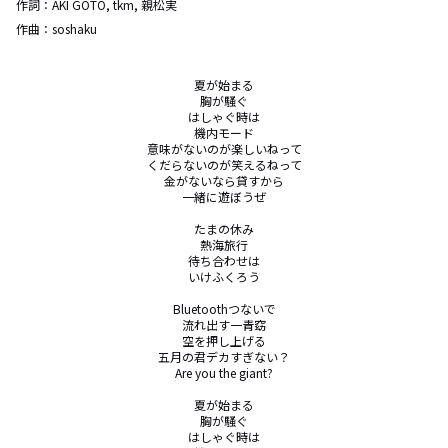
作詞：
AKI GOTO, tkm, 親松実
作曲：
soshaku
夏が始まる

胸が騒ぐ

はしゃぐ時は

機内モード

意味がないのが楽しいねって

くだらないのが笑えるねって

金がないなら貸すから

一緒に遊ぼうぜ

たまの休み

熱海旅行

待ち合わせは

いけふくろう

Bluetoothつないで

流れ出す一青窈

空を押し上げる

五月の君デカすぎない？

Are you the giant?

夏が始まる

胸が騒ぐ

はしゃぐ時は
