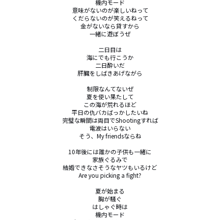
機内モード

意味がないのが楽しいねって

くだらないのが笑えるねって

金がないなら貸すから

一緒に遊ぼうぜ

二日目は

海にでも行こうか

二日酔いだ

肝臓をしばきあげながら

制限なんてないぜ

夏を使い果たして

この海が荒れるほど

平日の仇バカばっかしたいね

完璧な瞬間は両目でShootingすれば

電波はいらない

そう、My friendsならね

10年後には誰かの子供も一緒に

家族ぐるみで

結婚できなさそうなヤツもいるけど

Are you picking a fight?

夏が始まる

胸が騒ぐ

はしゃぐ時は

機内モード
