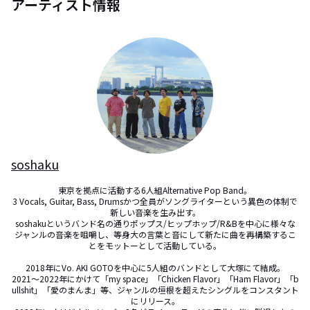
アーティスト情報
soshaku
東京を拠点に活動する6人組Alternative Pop Band。

3 Vocals, Guitar, Bass, Drumsかつ全員がソングライターという異色の体制で
新しい音楽を生み出す。

soshakuというバンド名の通りポップス/ヒップホップ/R&Bを中心に様々な
ジャンルの音楽を咀嚼し、等身大の言葉と音にして新たに曲を再構築するこ
とをモットーとして活動している。

2018年にVo. AKI GOTOを中心に5人組のバンドとして大塚にて結成。

2021〜2022年にかけて「my space」「Chicken Flavor」「Ham Flavor」「b
ullshit」「愛のまんま」等、ジャンルの垣根を超えたシングルをコンスタント
にリリース。
