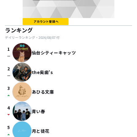
ランキング
デイリーランキング・
2026/08/07
付
1
仙台シティーキャッツ
check_indeterminate_small
2
the奥歯's
check_indeterminate_small
3
あひる文庫
arrow_drop_up
4
青い春
arrow_drop_down
5
月と徒花
arrow_drop_up