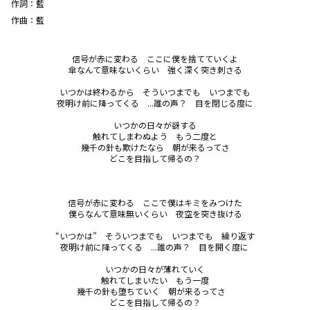
作詞：
藍
作曲：
藍
信号が赤に変わる　ここに僕を捨てていくよ

傘なんて意味ないくらい　強く深く突き刺さる

いつかは終わるから　そういつまでも　いつまでも

夜明け前に降ってくる　...誰の声？　目を閉じる度に

いつかの日々が谺する

触れてしまわぬよう　もう二度と

幾千の針も欺けたなら　朝が来るってさ

どこを目指して帰るの？

信号が赤に変わる　ここで僕はキミをみつけた

僕らなんて意味無いくらい　夜空を突き抜ける

“いつかは”　そういつまでも　いつまでも　繰り返す

夜明け前に降ってくる　...誰の声？　目を開く度に 

いつかの日々が薄れていく

触れてしまいたい　もう一度

幾千の針も堕ちていく　朝が来るってさ　

どこを目指して帰るの？
