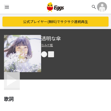
search
menu
公式プレイヤー(無料)でサクサク連続再生
透明な傘
なみだ藍
歌詞