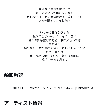
見えない景色をなぞって

聞こえない音も声にするから

眠れない夜　雨を追いかけて　流れていく

いっそ攫ってしまおうか 

いつかの日々が谺する

触れてしまわぬよう　もう二度と

幾千の針も欺けたなら　朝が来るってさ

あと少し

いつかの日々が薄れていく　触れてしまいたい

もう一度だけ

幾千の針も堕ちていく　朝が来る前に 

嗚呼　走って帰るよ
楽曲解説
2017.11.13  Release コンピレーションアルバム [Unknown] より
アーティスト情報