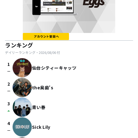
ランキング
デイリーランキング・
2026/08/06
付
1
仙台シティーキャッツ
check_indeterminate_small
2
the奥歯's
check_indeterminate_small
3
青い春
arrow_drop_up
4
Sick Lily
check_indeterminate_small