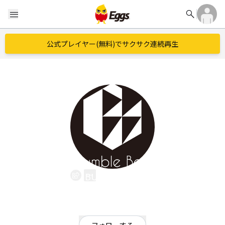
search
menu
公式プレイヤー(無料)でサクサク連続再生
BUMBLE BEE
EggsID：
soundrop7
1
フォロワー