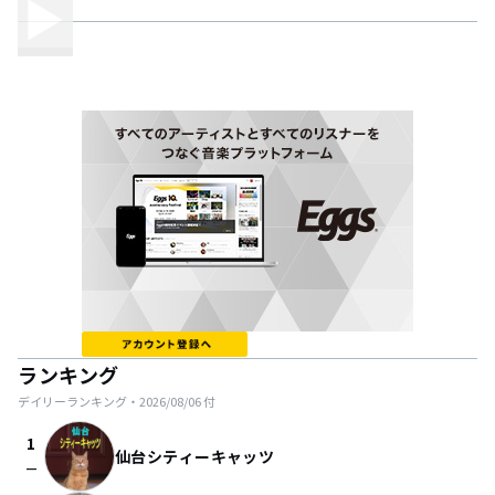
ランキング
デイリーランキング・
2026/08/06
付
1
仙台シティーキャッツ
check_indeterminate_small