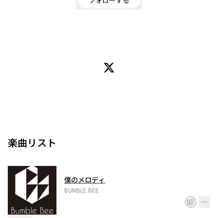
フォローする
東京都
ロック
/
ポップ
東京秋葉原を中心に活動するバンド、BUMBLE BEE(バンブル・ビー)のアカウ
ントです！vo.るい、gt.SOUNDROP、ba.カイト、dr.まさ
楽曲リスト
僕のメロディ
BUMBLE BEE