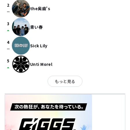
2
the奥歯's
check_indeterminate_small
3
青い春
arrow_drop_up
4
Sick Lily
check_indeterminate_small
5
Unti Morel
arrow_drop_up
もっと見る