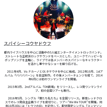
スパイシーコウヤドウフ
都内ライブハウスを中心に活動中の5人組エンターテイメントロックバンド。
ストレートな正統派ロックサウンドをベースとした、ユニークでハッピーな
ポップソングを主軸に、ライブでは各メンバーのスパイシーなキャラクター
を活かし華やかなショーを繰り広げる。

　2011年4月、Vo.ナカーノとGt.タケウチを中心に結成。2012年10月、1stア
ルバム『ババババーン』を自主制作。その後メンバーチェンジを経て、2014
年6月には初のワンマンライブを開催。

　2015年3月、2ndアルバム『OK劇場』をリリースし、レコ発ワンマンライ
ブ、初の全国ツアーも敢行。

　2016年5月、シングル『僕たち私たち』を全国リリース。新宿レッドクロ
スでのレコ発自主企画ライブを皮切りに、ツアー“We We TOUR”を開催。同
年10月2日には「トウフの日」を記念して、配信限定シングル『スンマソン