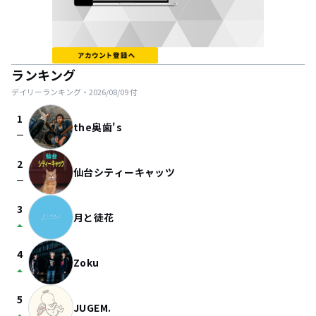
ランキング
デイリーランキング・
2026/08/09
付
1
the奥歯's
check_indeterminate_small
2
仙台シティーキャッツ
check_indeterminate_small
3
月と徒花
arrow_drop_up
4
Zoku
arrow_drop_up
5
JUGEM.