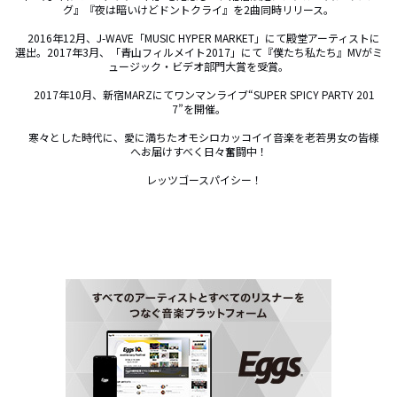
グ』『夜は暗いけどドントクライ』を2曲同時リリース。

　2016年12月、J-WAVE「MUSIC HYPER MARKET」にて殿堂アーティストに
選出。2017年3月、「青山フィルメイト2017」にて『僕たち私たち』MVがミ
ュージック・ビデオ部門大賞を受賞。

　2017年10月、新宿MARZにてワンマンライブ“SUPER SPICY PARTY 201
7”を開催。

　寒々とした時代に、愛に満ちたオモシロカッコイイ音楽を老若男女の皆様
へお届けすべく日々奮闘中！

　レッツゴースパイシー！