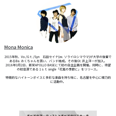
Mona Monica
2015年秋、Vo./Gｔ./Syn　石田セイナ(ex. ソライロシマウマ)が大学の後輩で
あるBa. おくちゃんを誘い、バンド結成。その後Gt. 井上洋一が加入。

2016年3月2日、新栄APOLLO BASEにて初の自主企画を開催。同時に、待望
の初音源である 1ｓｔ single「花嵐の季節に」をリリース。

特徴的なハイトーンボイスと多彩な楽曲を持ち味に、名古屋を中心に精力的
に活動中。