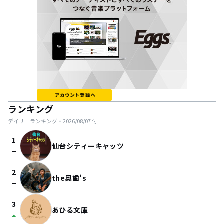
ランキング
デイリーランキング・
2026/08/07
付
1
仙台シティーキャッツ
check_indeterminate_small
2
the奥歯's
check_indeterminate_small
3
あひる文庫
arrow_drop_up