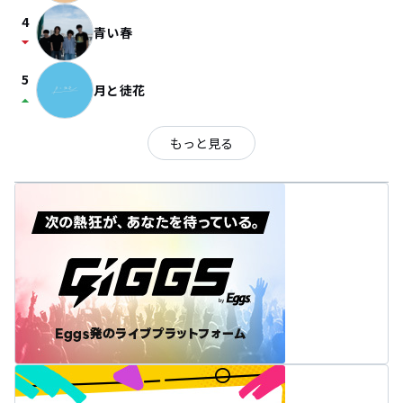
4
青い春
arrow_drop_down
5
月と徒花
arrow_drop_up
もっと見る