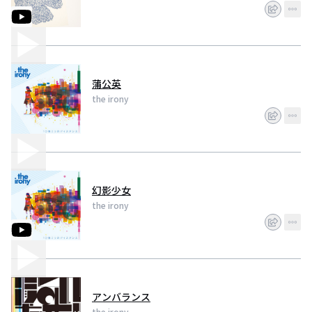
蒲公英
the irony
幻影少女
the irony
アンバランス
the irony