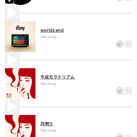
worlds end
the irony
平成モラトリアム
the irony
月明り
the irony