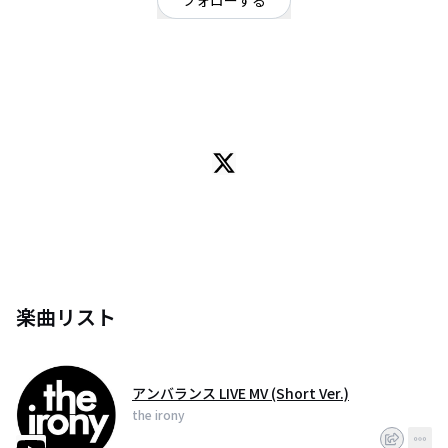
フォローする
福岡県
ロック
/
ギターロック
/
インディーズ
OFFICIAL WEBSITE
2012年8月 福岡、熊本、大分、佐賀それぞれの街でそれぞれに育ち、上京
後、東京にてthe ironyを結成。
2015年4月 1st.ミニアルバム「明るい未来の証明」で全国デビューを果たす。
2016年2月 新人では異例のTSUTAYAレンタル限定盤「TSUTAYA RENTAL
LIMITED」を発表し、全国のTSUTAYA店舗で展開され話題を呼ぶ。
2016年6月 2nd.ミニアルバム「10億ミリのディスタンス」をリリース。ツア
ーファイナルでは、渋谷WWWにてワンマンライブを開催し、SOLD OUTさせ
る。
楽曲リスト
2017年8月 3枚目となるミニアルバム「フリージアの花束を」をリリース。
ツアーファイナルは渋谷CLUB QUATTROにてワンマンライブを開催し、大盛
況にてツアーを終える。
アンバランス LIVE MV (Short Ver.)
the irony