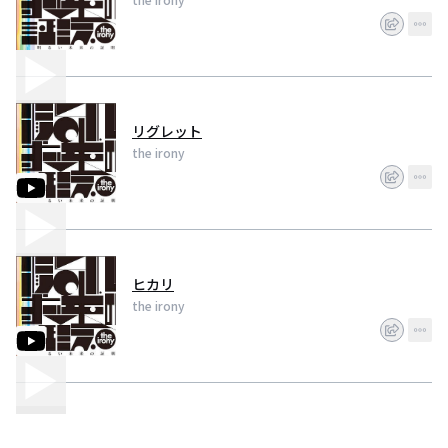
リグレット
the irony
ヒカリ
the irony