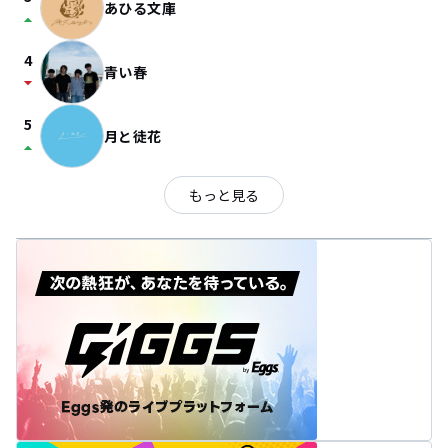
あひる文庫
arrow_drop_up
4
青い春
arrow_drop_down
5
月と徒花
arrow_drop_up
もっと見る