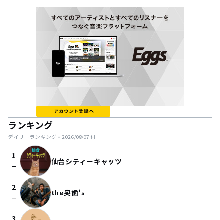
ランキング
デイリーランキング・
2026/08/07
付
1
仙台シティーキャッツ
check_indeterminate_small
2
the奥歯's
check_indeterminate_small
3