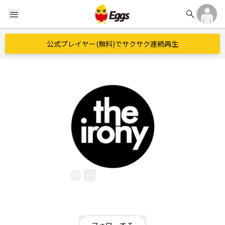
search
menu
公式プレイヤー(無料)でサクサク連続再生
the irony
EggsID：
ss1600094
697
フォロワー