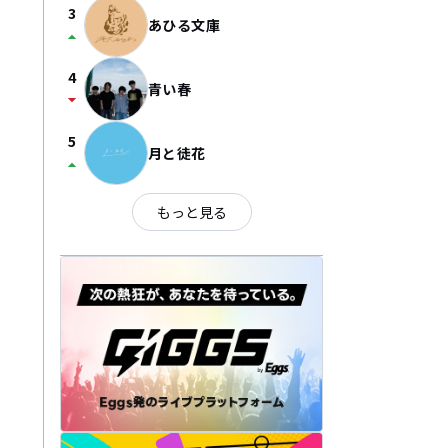
3
あひる文庫
arrow_drop_up
4
青い春
arrow_drop_down
5
月と徒花
arrow_drop_up
もっと見る