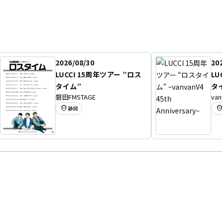
2026/08/30
20
LUCCI 15周年ツアー ”ロス
LU
タイム”
タイ
磐田FMSTAGE
van
An
location_on
location
静岡