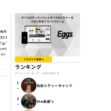
26/09/05
2026/09/19
CCI 15周年ツアー “ロス
LUCCI 15周年ツアー "
ム” ~vanvanV4 45th
タイム"
vanV4
CRAZYMAMA 2nd Room
niversary~
_on
location_on
石川
岡山
ランキング
デイリーランキング・
2026/08/07
付
1
仙台シティーキャッツ
check_indeterminate_small
2
the奥歯's
check_indeterminate_small