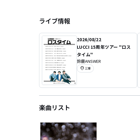
ライブ情報
2026/08/22
LUCCI 15周年ツアー "ロス
タイム"
鈴鹿ANSWER
location_on
三重
楽曲リスト