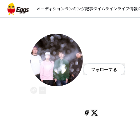
オーディション
ランキング
記事
タイムライン
ライブ情報
open_
LUCCI
EggsID：
ss1727753
645
フォロワー
フォローする
愛知県
ロック
OFFICIAL WEBSITE
ド新人にも関わらず『FROG』 が
たツアーファイナルでは500人 ソ