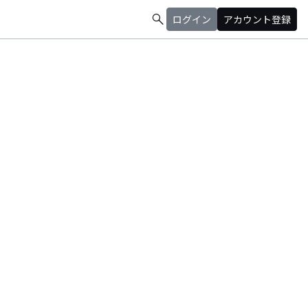
search
ログイン
アカウント登録
度肝を抜き、 『YON FES』出演や名古屋 E.L.L にて開催し
！ 名古屋ギターロックバンド。