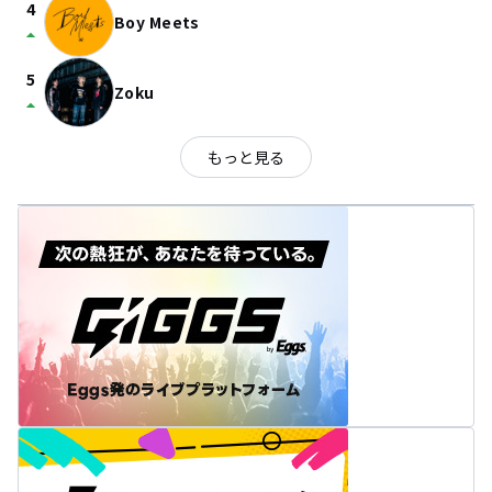
4
Boy Meets
arrow_drop_up
5
Zoku
arrow_drop_up
もっと見る