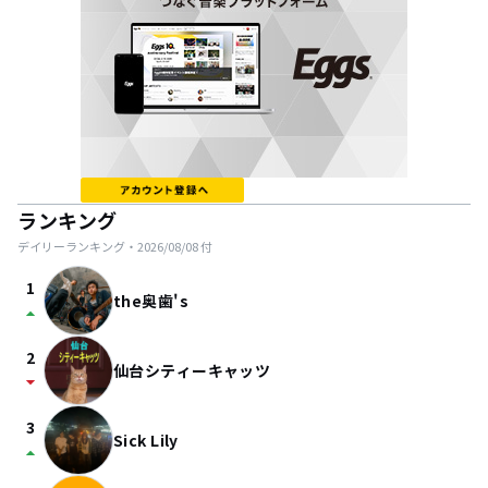
ランキング
デイリーランキング・
2026/08/08
付
1
the奥歯's
arrow_drop_up
2
仙台シティーキャッツ
arrow_drop_down
3
Sick Lily
arrow_drop_up