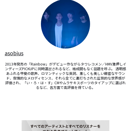
asobius
2013年発売の「Rainbow」がデビュー作ながらタワレコメン／HMV激押しイ
ンディーズPICKUPに同時選出されるなど、結成間もなく話題を呼ぶ。 透明感
あふれる甲斐の歌声、ロマンティックな英詞、激しくも美しい緻密なサウン
ド、叙情的なメロディセンス、それら全てに裏打ちされた圧倒的な世界感が
評価され、「い・ろ・は・す」CMやムラサキスポーツのタイアップに選ばれ
るなど、各方面で高評価を得ている。