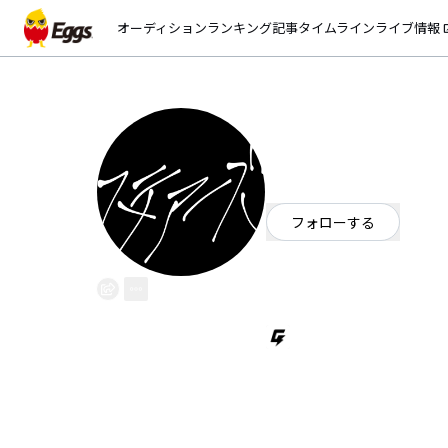
オーディション
ランキング
記事
タイムライン
ライブ情報
open_
ステアーズ
EggsID：
stairs
26
フォロワー
フォローする
愛知県
ロック
/
パンク・メロコ
岡崎市発の高校生ロックバンド
名古屋を中心に活動しています