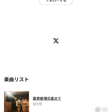
フォローする
東京都
シンガーソングライター
/
ポップ
OFFICIAL WEBSITE
歌のある世界とない世界
アコースティックギターでの制作を行っている。
全国規模のソロギターコンテスト決勝ステージ進出、サポートやレッス
ン、最近は少年院での講演も行っている。
石田長生のオープニングアクトや再活動後のGAOのサポートギタリストとし
てライブやツアーにも参加。
年間250前後のライブを行い全国47都道府県ツアーも達成。
動画
http://www.youtube.com/watch?v=YsgVbybGkt4
楽曲リスト
https://youtu.be/ic3SpkxruM
数寄屋橋交差点で
星文昭