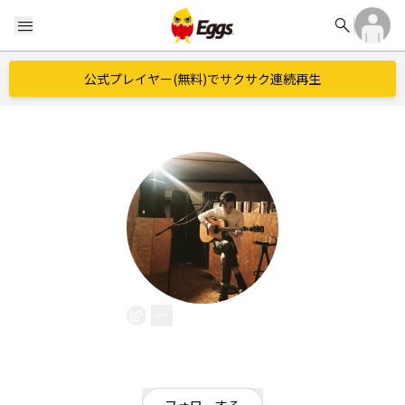
search
menu
公式プレイヤー(無料)でサクサク連続再生
星文昭
EggsID：
star1123
8
フォロワー