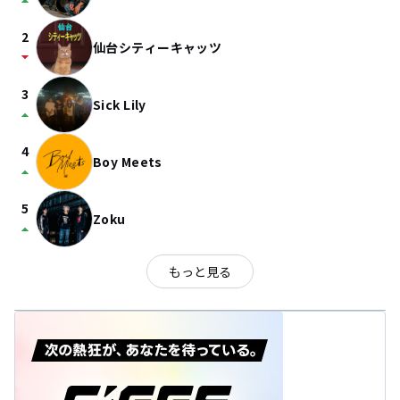
arrow_drop_up
2
仙台シティーキャッツ
arrow_drop_down
3
Sick Lily
arrow_drop_up
4
Boy Meets
arrow_drop_up
5
Zoku
arrow_drop_up
もっと見る