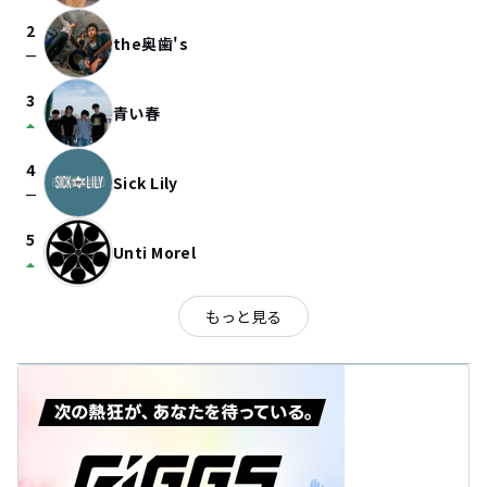
2
the奥歯's
check_indeterminate_small
3
青い春
arrow_drop_up
4
Sick Lily
check_indeterminate_small
5
Unti Morel
arrow_drop_up
もっと見る