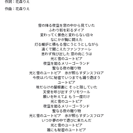
作詞：
花森りえ
作曲：
花森りえ
雪の降る夜空を窓の中から見ていた

ふわり街を彩るダイア

変わってく景色と変わらない日々

なにかが胸に閊えた

灯る暖炉と積もる雪にうとうとしながら

遠くで聞こえたファンファーレ

思わず飛び出した 窓の向こうは

光と雪のユートピア

夜空を廻るメリーゴーランド

聖なる夜の贈り物

光と雪のユートピア　氷が照らすダンスフロア

今夜はパパに秘密でいつまでも踊り遊ぼう

ユートピア

埃だらけの屋根裏に そっと隠していた

天使を呼び出す グリモワール

願いを叶えてよ もう一度だけ

光と雪のユートピア

夜空を廻るメリーゴーランド

聖なる夜の贈り物

光と雪のユートピア　氷が照らすダンスフロア

いつか夢の中で遊びに来たんだ

光と雪のユートピア

誰にも秘密のユートピア
