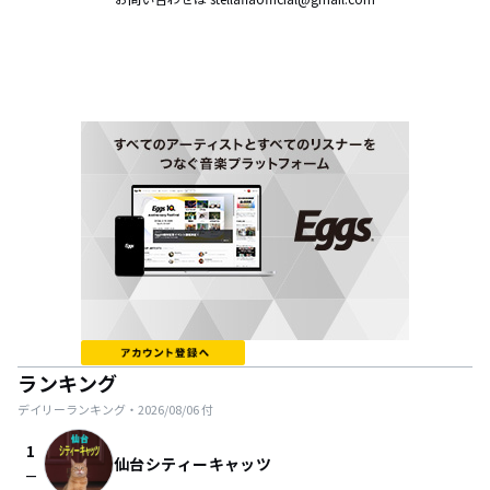
ランキング
デイリーランキング・
2026/08/06
付
1
仙台シティーキャッツ
check_indeterminate_small