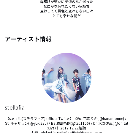
雪解けが微かに記憶のなか巡った

なにかを忘れたくない気持ち

変わってく景色と変わらない日々

とても幸せな朝だ

アーティスト情報
stellafia
【stellafia(ステラフィア) official Twitter】《Vo. 花森りえ( @hanamoririe) / 
Gt. キャサリン( @yuki28u) / Ba.勝部巧朗(@tac1156) / Dr. 大野達哉( @dr_tat
suya) 》2017.12.22始動

お問い合わせは stellafiaofficial@gmail.com