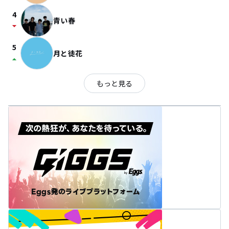
4
青い春
arrow_drop_down
5
月と徒花
arrow_drop_up
もっと見る