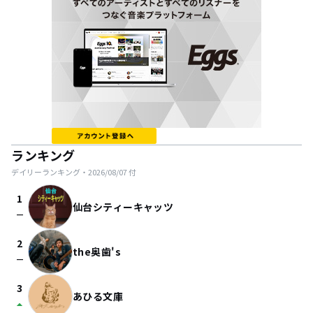
ランキング
デイリーランキング・
2026/08/07
付
1
仙台シティーキャッツ
check_indeterminate_small
2
the奥歯's
check_indeterminate_small
3
あひる文庫
arrow_drop_up