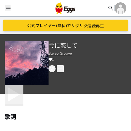
search
menu
公式プレイヤー(無料)でサクサク連続再生
今に恋して
Stereo Groove
1
歌詞