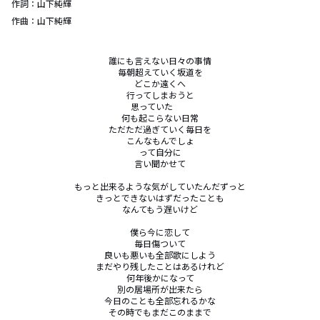
作詞：
山下純輝
作曲：
山下純輝
誰にも言えない日々の事情

毎朝超えていく坂道を

どこか遠くへ

行ってしまおうと

思っていた　　

何も起こらない日常

ただただ過ぎていく毎日を

こんなもんでしょ

って自分に

言い聞かせて

もっと出来るような気がしていたんだずっと

きっとできないはずだったことも

なんてもう遅いけど

僕ら今に恋して

毎日傷ついて

良いも悪いも全部歌にしよう

まだやり残したことはあるけれど

何年後かになって

別の居場所が出来たら

今日のことも全部忘れるかな

その時でもまだこのままで
