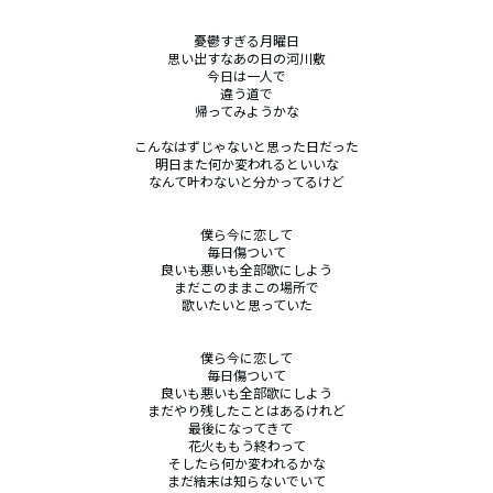
憂鬱すぎる月曜日

思い出すなあの日の河川敷

今日は一人で

違う道で

帰ってみようかな

こんなはずじゃないと思った日だった

明日また何か変われるといいな

なんて叶わないと分かってるけど

僕ら今に恋して

毎日傷ついて

良いも悪いも全部歌にしよう

まだこのままこの場所で

歌いたいと思っていた

僕ら今に恋して

毎日傷ついて

良いも悪いも全部歌にしよう

まだやり残したことはあるけれど

最後になってきて　

花火ももう終わって

そしたら何か変われるかな

まだ結末は知らないでいて