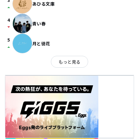
3
あひる文庫
arrow_drop_up
4
青い春
arrow_drop_down
5
月と徒花
arrow_drop_up
もっと見る