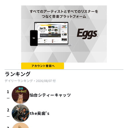
ランキング
デイリーランキング・
2026/08/07
付
1
仙台シティーキャッツ
check_indeterminate_small
2
the奥歯's
check_indeterminate_small