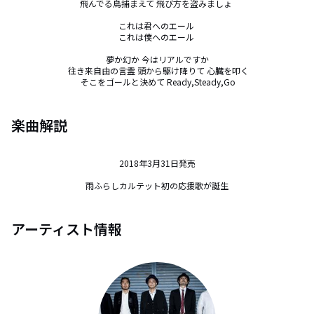
飛んでる鳥捕まえて 飛び方を盗みましょ 

これは君へのエール 

これは僕へのエール 

夢か幻か 今はリアルですか

 往き来自由の言霊 頭から駆け降りて 心臓を叩く

 そこをゴールと決めて Ready,Steady,Go
楽曲解説
2018年3月31日発売

雨ふらしカルテット初の応援歌が誕生
アーティスト情報