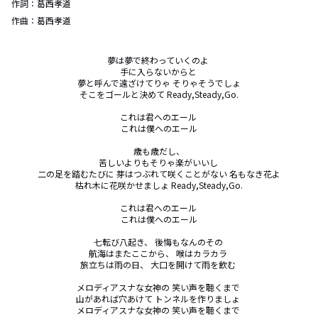
作詞：
葛西孝道
作曲：
葛西孝道
夢は夢で終わっていくのよ 

手に入らないからと 

夢と呼んで遠ざけてりゃ そりゃそうでしょ

 そこをゴールと決めて Ready,Steady,Go. 

これは君へのエール 

これは僕へのエール

 歳も歳だし、 

苦しいよりもそりゃ楽がいいし 

二の足を踏むたびに 芽はつぶれて咲くことがない 名もなき花よ

 枯れ木に花咲かせましょ Ready,Steady,Go. 

これは君へのエール 

これは僕へのエール

七転び八起き、 後悔もなんのその 

航海はまたここから、 喉はカラカラ 

旅立ちは雨の日、 大口を開けて雨を飲む 

メロディアスナな女神の 笑い声を聴くまで 

山があれば穴あけて トンネルを作りましょ 

メロディアスナな女神の 笑い声を聴くまで 
