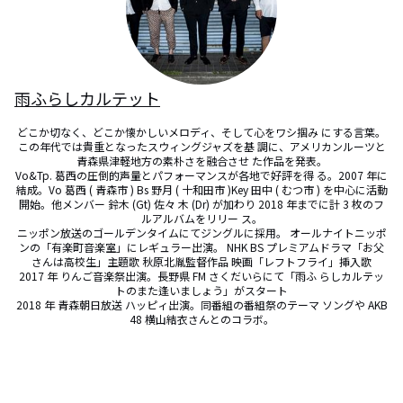
雨ふらしカルテット
どこか切なく、どこか懐かしいメロディ、そして心をワシ掴み にする言葉。
この年代では貴重となったスウィングジャズを基 調に、アメリカンルーツと
青森県津軽地方の素朴さを融合させ た作品を発表。

Vo&Tp. 葛西の圧倒的声量とパフォーマンスが各地で好評を得 る。2007 年に
結成。Vo 葛西 ( 青森市 ) Bs 野月 ( 十和田市 )Key 田中 ( むつ市 ) を中心に活動
開始。他メンバー 鈴木 (Gt) 佐々 木 (Dr) が加わり 2018 年までに計 3 枚のフ
ルアルバムをリリー ス。

ニッポン放送のゴールデンタイムにてジングルに採用。 オールナイトニッポ
ンの「有楽町音楽室」にレギュラー出演。 NHK BS プレミアムドラマ「お父
さんは高校生」主題歌 秋原北胤監督作品 映画「レフトフライ」挿入歌

2017 年 りんご音楽祭出演。長野県 FM さくだいらにて「雨ふ らしカルテッ
トのまた逢いましょう」がスタート

2018 年 青森朝日放送 ハッピィ出演。同番組の番組祭のテーマ ソングや AKB
48 横山結衣さんとのコラボ。