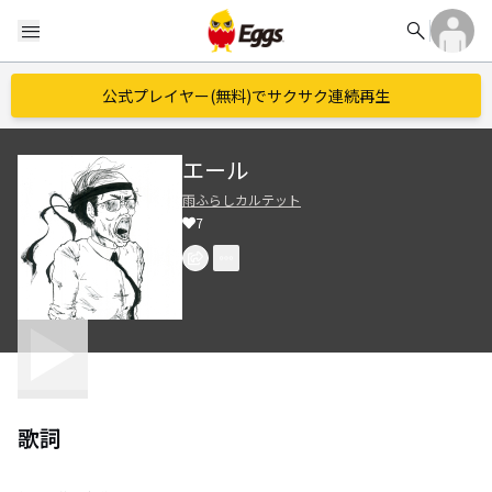
search
menu
公式プレイヤー(無料)でサクサク連続再生
エール
雨ふらしカルテット
7
歌詞