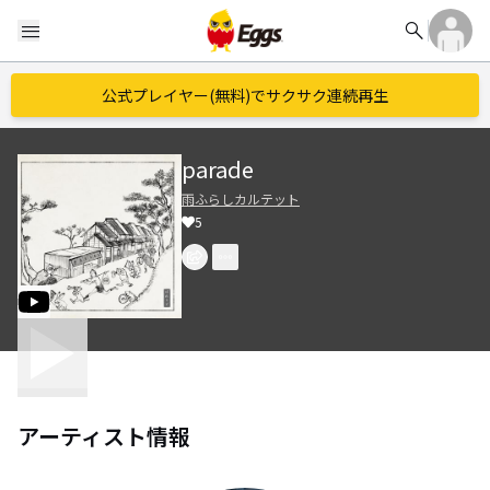
search
menu
公式プレイヤー(無料)でサクサク連続再生
parade
雨ふらしカルテット
5
アーティスト情報