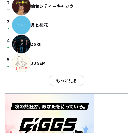
2
仙台シティーキャッツ
check_indeterminate_small
3
月と徒花
arrow_drop_up
4
Zoku
arrow_drop_up
5
JUGEM.
arrow_drop_up
もっと見る