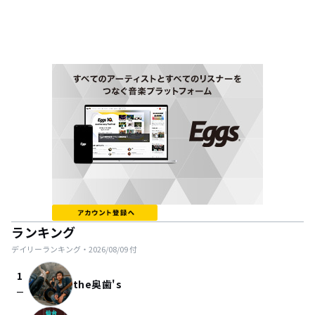
ランキング
デイリーランキング・
2026/08/09
付
1
the奥歯's
check_indeterminate_small