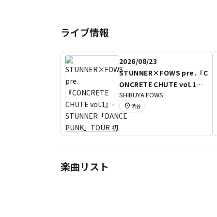
TOWER RECORDS Shibuya B1 C
DEAD POP FESTiVAL 2017 "C
2回目のライブで
SiM pre.
ライブ情報
DEAD POP FESTiVAL 2017 "C
2017.11.23
2026/08/23
高円寺HIGH(sold out,28
STUNNER×FOWS pre.『C
2018.1.1
ONCRETE CHUTE vol.1』-
初のデモ音源「STUNNER」をi
SHIBUYA FOWS
STUNNER「DANCE PUN
location_on
2018.1.27
渋谷
K」TOUR 初日-
新宿ACB(sold out,250人動員)
KADODE TOUR 2018 初日
この日より会場限定デモCD「STU
全14箇所、16公演の初のツアー
2018.4.1
楽曲リスト
新宿ACB(sold out,290人動員)
STUNNER pre.
KADODE TOUR 2018 FINAL
w/THE FOREVER YOUNG,BACK LI