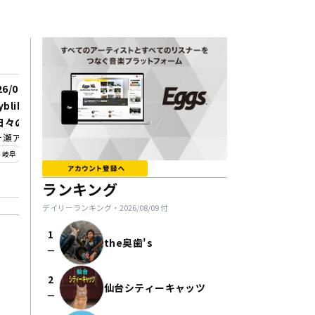
26/09/05
yblike 1st mini album
々のあと」 release to
ヶ瀬アンツ
r ヨツカドマモル "EP「我
_on
岐阜
」Release Tour" STU
ER「DANCE PUNK」TO
ランキング
デイリーランキング・
2026/08/09
付
1
the奥歯's
check_indeterminate_small
2
仙台シティーキャッツ
check_indeterminate_small