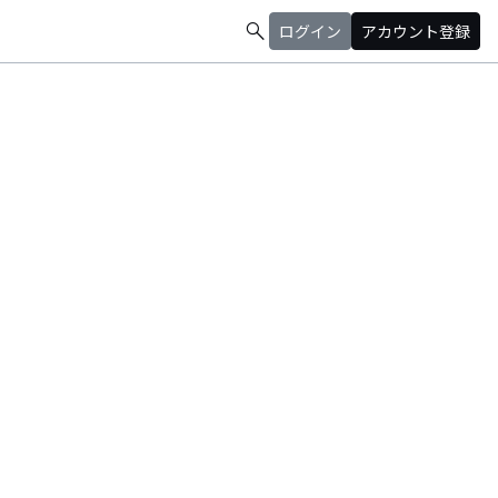
search
ログイン
アカウント登録
ho 鈴木悠巧(写真左)と出会う。