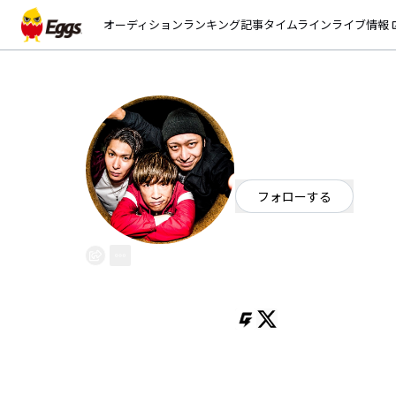
オーディション
ランキング
記事
タイムライン
ライブ情報
open_
STUNNER
EggsID：
stunner
36
フォロワー
フォローする
東京都
ロック
/
パンク・メロコ
OFFICIAL WEBSITE
情熱シンガロング3ピースバンド
応援歌をテーマに、笑いあり涙あ
東京を拠点に全国で活動中!!
Vo.Gt 髙木正典(写真中央)が様
2017.6.24
SiM pre.