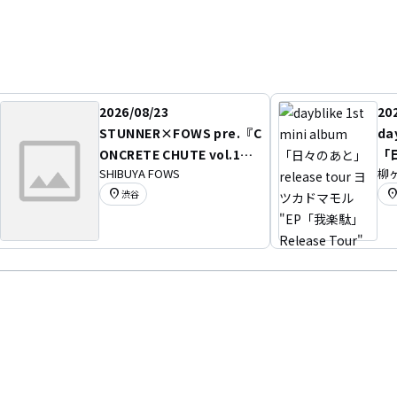
UTUP STUDIO
HAOS STAGE" AUDiTiONで初ライブ。
HAOS STAGE"O.Aを務める。
2026/08/23
20
0人動員)のライブを最後に二人の正式加入。同時に、STUNNER結成。
STUNNER×FOWS pre.『C
da
ONCRETE CHUTE vol.1』-
「日
tunes、レコチョクなどで配信スタート。
SHIBUYA FOWS
柳
STUNNER「DANCE PUN
u
location_on
location
渋谷
K」TOUR 初日-
楽駄
NN
UR
NNER」販売開始。
を決行。
FT