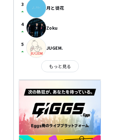
3
月と徒花
arrow_drop_up
4
Zoku
arrow_drop_up
5
JUGEM.
arrow_drop_up
もっと見る