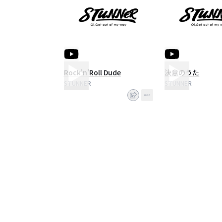
Rock'n'Roll Dude
決意のうた
STUNNER
STUNNER