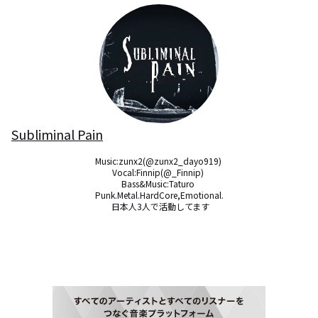
Subliminal Pain
Music:zunx2(@zunx2_dayo919) 

Vocal:Finnip(@_Finnip) 

Bass&Music:Taturo 

Punk.Metal.HardCore,Emotional.

 日本人3人で活動してます