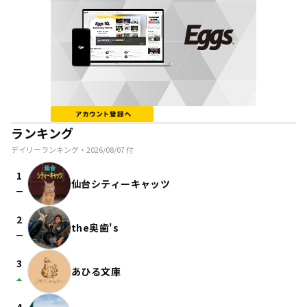
ランキング
デイリーランキング・
2026/08/07
付
1
仙台シティーキャッツ
check_indeterminate_small
2
the奥歯's
check_indeterminate_small
3
あひる文庫
arrow_drop_up