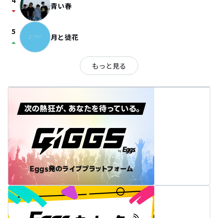
4
青い春
arrow_drop_down
5
月と徒花
arrow_drop_up
もっと見る