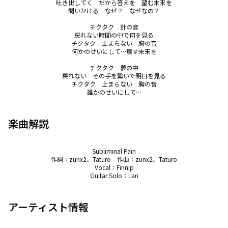
吐き出してく　だから答えを　望む未来を

問いかける　なぜ？　なぜなの？

チクタク　針の音

戻れない時間の中で何を見る

チクタク　止まらない　胸の音

何かのせいにして…壊す未来を

チクタク　夢の中

戻れない　その手を繋いで明日を見る

チクタク　止まらない　胸の音

誰かのせいにして…
楽曲解説
Subliminal Pain

作詞：zunx2、Taturo　作曲：zunx2、Taturo

Vocal：Finnip

Guitar Solo：Lan
アーティスト情報