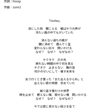
作詞：
Finnip
作曲：
zunx2
「Vortex」

背にした街　聞こえる　嘘ばかりの声が

冷たい風の中でもがいていた

消えない過ちの痕が

闇に染めて　霞んでく空

変わらない日々　問いかける　

なぜ？　なぜ？　なぜなの？

チクタク　爪の先

戻れない時間の中で何を見る

チクタク　止まらない　胸の音

何かのせいにして…壊す未来を

去り行くとき誓った「また会えるからね」と

会えない君の笑顔　求めていた

繰り返す僕だけの世界

時を止めて　癒えない傷　殺せない僕　問いかける　

なぜ？　なぜ？　なぜなの？

今では君に見せない弱さを全て
