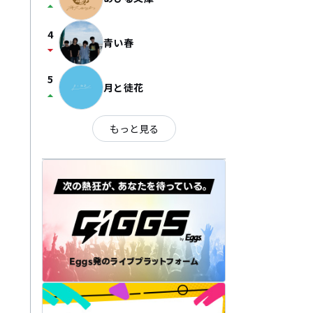
arrow_drop_up
4
青い春
arrow_drop_down
5
月と徒花
arrow_drop_up
もっと見る