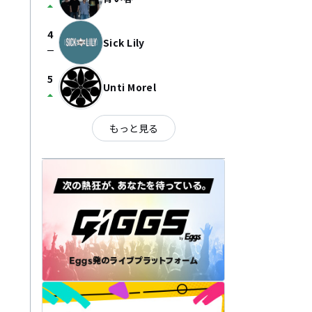
arrow_drop_up
4
Sick Lily
check_indeterminate_small
5
Unti Morel
arrow_drop_up
もっと見る