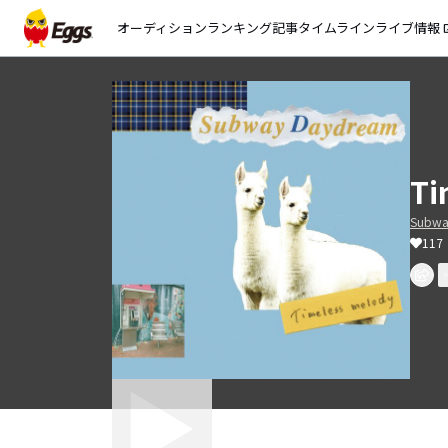
オーディション
ランキング
記事
タイムライン
ライブ情報
open_
Ti
Subwa
117