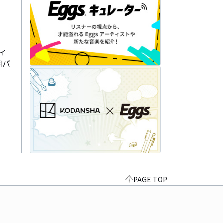
ィ
組バ
PAGE TOP