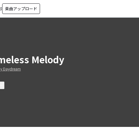
楽曲アップロード
in_new
meless Melody
y Daydream