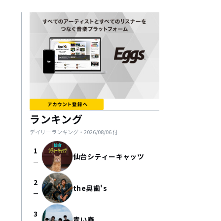
ランキング
デイリーランキング・
2026/08/06
付
1
仙台シティーキャッツ
check_indeterminate_small
2
the奥歯's
check_indeterminate_small
3
青い春