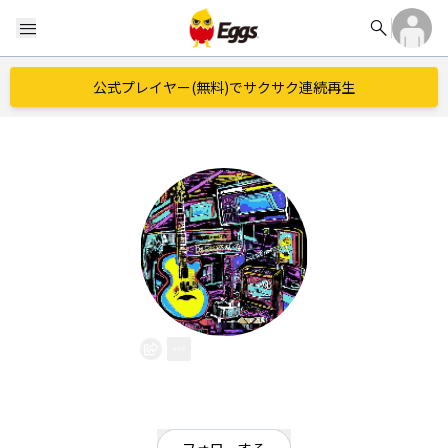
search
menu
公式プレイヤー(無料)でサクサク連続再生
菅原 駿
EggsID：
sugawarashun
0
フォロワー