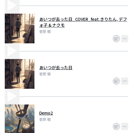
あいつが去った日_COVER_feat.きりたん, デフ
ォ子 & ナクモ
菅原 駿
あいつが去った日
菅原 駿
Demo2
菅原 駿