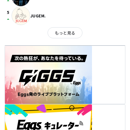
arrow_drop_up
5
JUGEM.
arrow_drop_up
もっと見る