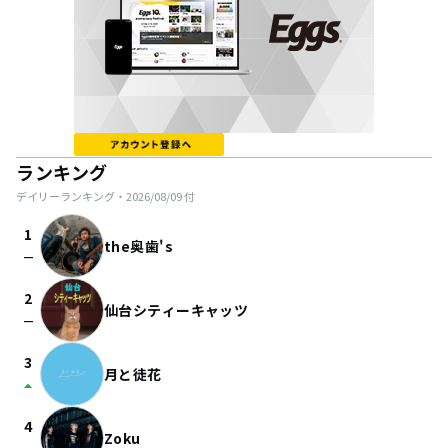
ランキング
デイリーランキング・
2026/08/09
付
1
the奥歯's
check_indeterminate_small
2
仙台シティーキャッツ
check_indeterminate_small
3
月と徒花
arrow_drop_up
4
Zoku