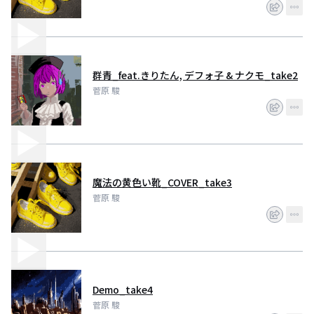
群青_feat.きりたん, デフォ子 & ナクモ_take2
菅原 駿
魔法の黄色い靴_COVER_take3
菅原 駿
Demo_take4
菅原 駿