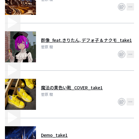
群像_feat.きりたん, デフォ子 & ナクモ_take1
菅原 駿
魔法の黄色い靴_COVER_take1
菅原 駿
Demo_take1