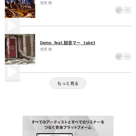
菅原 駿
Demo_feat.鎚音マー_take3
菅原 駿
もっと見る