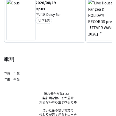
2026/08/29
Opus
下北沢 Daisy Bar
location_on
下北沢
歌詞
作詞：
千愛
作曲：
千愛
滲む景色が美しい　

無計画な線こそが芸術

知らないから生まれる奇跡

泣いた後の甘い言葉の

代わりが苦すぎるトローチ
