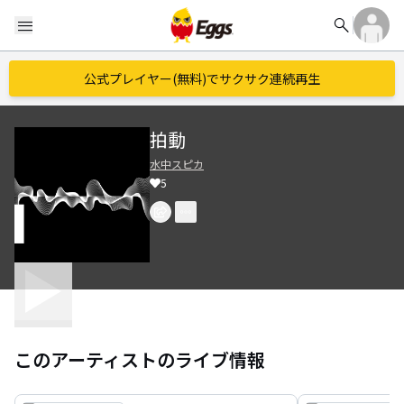
search
menu
公式プレイヤー(無料)でサクサク連続再生
拍動
水中スピカ
5
このアーティストのライブ情報