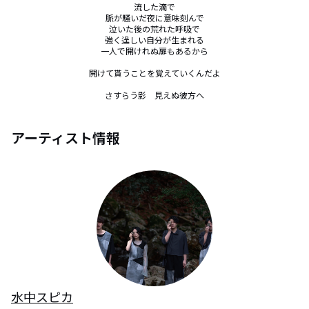
流した滴で

脈が騒いだ夜に意味刻んで

泣いた後の荒れた呼吸で

強く逞しい自分が生まれる

一人で開けれぬ扉もあるから

開けて貰うことを覚えていくんだよ

さすらう影　見えぬ彼方へ
アーティスト情報
水中スピカ