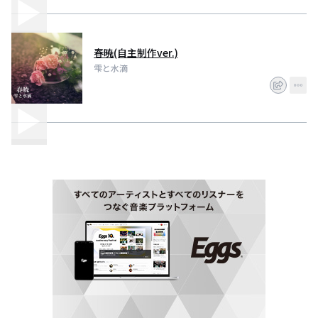
春暁(自主制作ver.)
雫と水滴