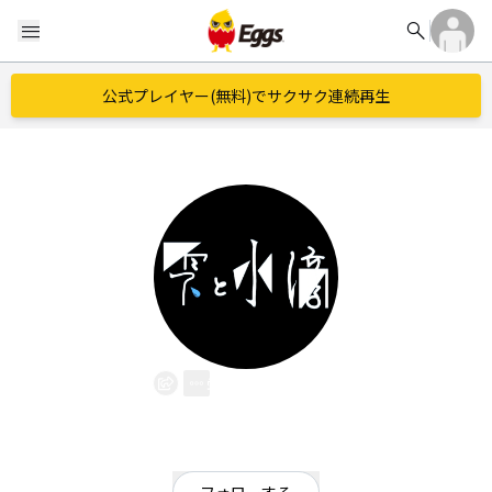
search
menu
公式プレイヤー(無料)でサクサク連続再生
雫と水滴
EggsID：
suiteki4zuku
1
フォロワー