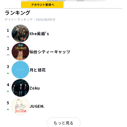
ランキング
デイリーランキング・
2026/08/09
付
1
the奥歯's
check_indeterminate_small
2
仙台シティーキャッツ
check_indeterminate_small
3
月と徒花
arrow_drop_up
4
Zoku
arrow_drop_up
5
JUGEM.
arrow_drop_up
もっと見る