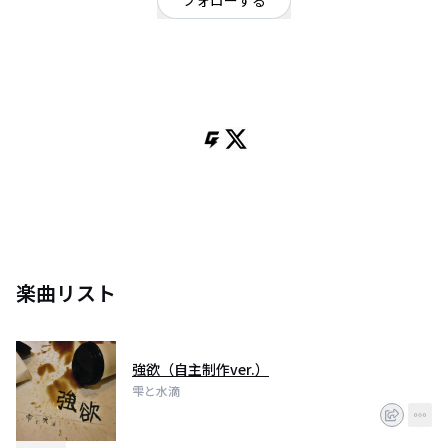
フォローする
東京都
オルタナティブ
東京発。3ピースバンド。
〜水面に映る「」は今も揺れたまま〜
楽曲リスト
強欲（自主制作ver.）
雫と水滴