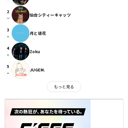
check_indeterminate_small
2
仙台シティーキャッツ
check_indeterminate_small
3
月と徒花
arrow_drop_up
4
Zoku
arrow_drop_up
5
JUGEM.
arrow_drop_up
もっと見る