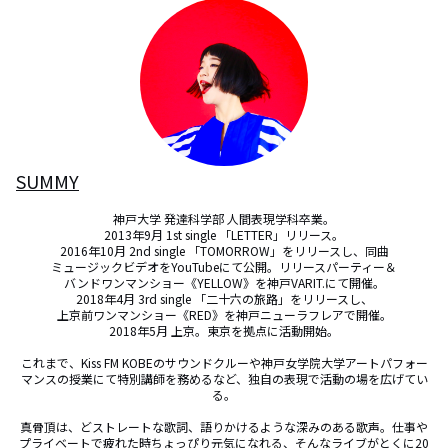
SUMMY
神戸大学 発達科学部 人間表現学科卒業。

2013年9月 1st single 「LETTER」リリース。

2016年10月 2nd single 「TOMORROW」をリリースし、同曲

ミュージックビデオをYouTubeにて公開。リリースパーティー＆

バンドワンマンショー《YELLOW》を神戸VARIT.にて開催。

2018年4月 3rd single 「二十六の旅路」をリリースし、

上京前ワンマンショー《RED》を神戸ニューラフレアで開催。

2018年5月 上京。東京を拠点に活動開始。

これまで、Kiss FM KOBEのサウンドクルーや神戸女学院大学アートパフォー
マンスの授業にて特別講師を務めるなど、独自の表現で活動の場を広げてい
る。

真骨頂は、どストレートな歌詞、語りかけるような深みのある歌声。仕事や
プライベートで疲れた時ちょっぴり元気になれる、そんなライブがとくに20