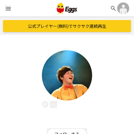
search
menu
公式プレイヤー(無料)でサクサク連続再生
小谷野圭
EggsID：
sunagimoreds
6
フォロワー