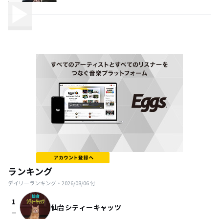
ランキング
デイリーランキング・
2026/08/06
付
1
仙台シティーキャッツ
check_indeterminate_small