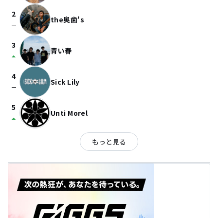
2
the奥歯's
check_indeterminate_small
3
青い春
arrow_drop_up
4
Sick Lily
check_indeterminate_small
5
Unti Morel
arrow_drop_up
もっと見る