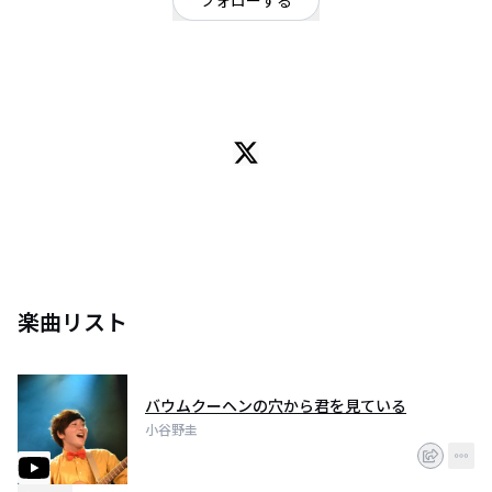
フォローする
埼玉県
シンガーソングライター
/
ポップ
/
小谷野系
1993年生まれ。
埼玉県蕨市出身。
シンガーソングライター。
2017年3月25日に70人ワンマンを開催。（高円寺studio K）
その後も都内、埼玉県内を中心に活動続ける。
2018年3月25日130人ワンマン開催予定。（原宿ストロボカフェ）
他の誰っぽくもない「小谷野系」な歌を歌い続けている。
唐揚げが大好き。
楽曲リスト
バウムクーヘンの穴から君を見ている
小谷野圭