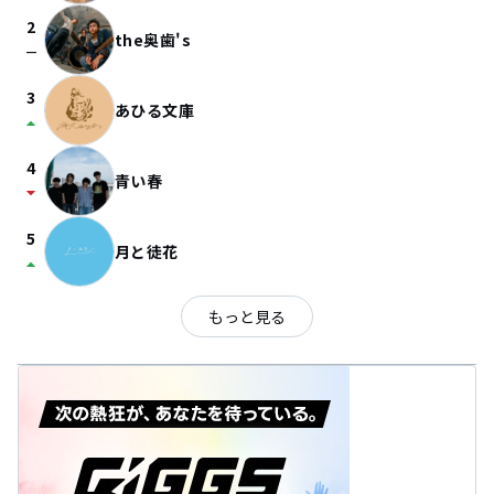
2
the奥歯's
check_indeterminate_small
3
あひる文庫
arrow_drop_up
4
青い春
arrow_drop_down
5
月と徒花
arrow_drop_up
もっと見る