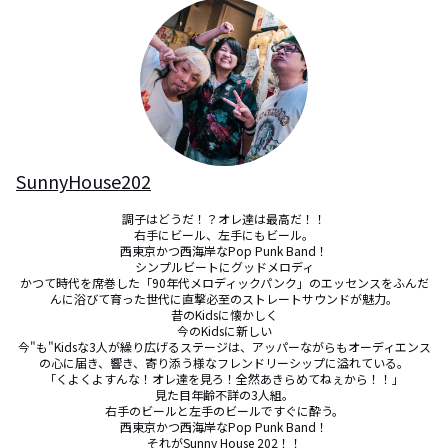
SunnyHouse202
調子はどうだ！？オレ達は最高だ！！

右手にビール、左手にもビール。

西東京かつ西海岸なPop Punk Band！

シンプルビートにグッドメロディ

かつて時代を席巻した「90年代メロディックパンク」のエッセンスをふんだ
んに浴びて育った世代に直撃必至のストレートサウンドが魅力。

昔のKidsに懐かしく

今のKidsに新しい

今"も"Kidsな3人が繰り広げるステージは、アッパーながらもオーディエンス
の心に届き、響き、寄り添う様なフレンドリーシップに溢れている。

「くよくよすんな！オレ達を見ろ！全然あきらめてねぇから！！」

見た目年齢不詳の3人組。

右手のビールと左手のビールですぐに酔う。

西東京かつ西海岸なPop Punk Band！

それがSunny House 202！！