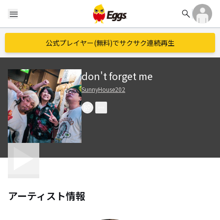
search
menu
公式プレイヤー(無料)でサクサク連続再生
don't forget me
SunnyHouse202
アーティスト情報