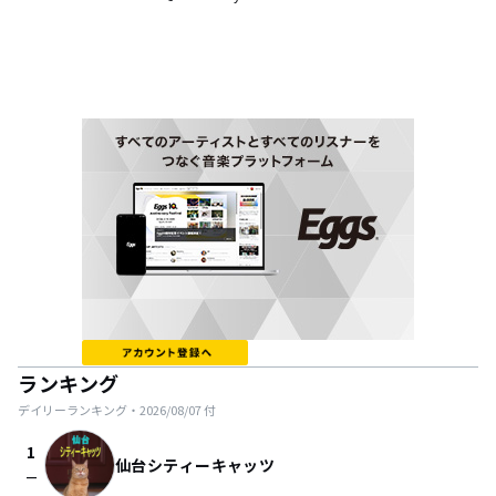
ランキング
デイリーランキング・
2026/08/07
付
1
仙台シティーキャッツ
check_indeterminate_small