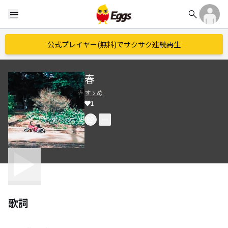
search
menu
公式プレイヤー(無料)でサクサク連続再生
春
すゝめ
1
歌詞