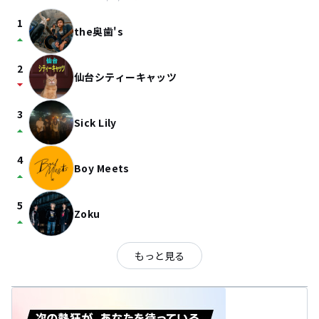
1
the奥歯's
arrow_drop_up
2
仙台シティーキャッツ
arrow_drop_down
3
Sick Lily
arrow_drop_up
4
Boy Meets
arrow_drop_up
5
Zoku
arrow_drop_up
もっと見る