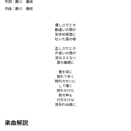
作詞：
藤川 優成
作曲：
藤川 優成
優しさだとか

勘違いの類が

気休め程度に

吐いた風の様

正しさだとか

戸惑いの類が

淀みさえない

雲の幕間に

春を背に

揺れて歩く

時代のせいに

して嘆く

掠れかけた

君の声も

行方だけは

見失わぬ様に
楽曲解説