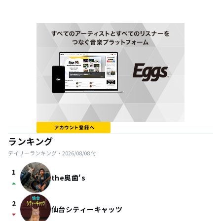
ランキング
デイリーランキング・
2026/08/08
付
1
the奥歯's
arrow_drop_up
2
仙台シティーキャッツ
arrow_drop_down