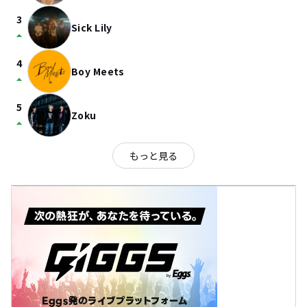
3
Sick Lily
arrow_drop_up
4
Boy Meets
arrow_drop_up
5
Zoku
arrow_drop_up
もっと見る