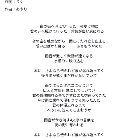
作詞：
りく
作曲：
あやり
夜の街へ消えて行った　夜更け頃に

君の元へ駆けて行った　言葉が白い息になる　

夜の空を眺めながら　雨に打たれ立ち止まる

想い出ばかり蘇る　　　あぁもうやめた

雨音が激しく鼓動が速くなる

水溜りに映り込む

君に　さよなら伝えれず涙が溢れ返ってく

後ろ姿が遠くまだ行かないでいて

雨で湿ったタバコに火つけて

伝える言葉も 煙にして吐いてさ

君の残像触れる事できずにまた彷徨ってきた

今は雨に濡れて温もりすら失ったんだ

君の体温忘れるまで

ベットに沈んでしまおうか

雨音がかき消す4文字の言葉を

夜の街に奪われる

君に　さよなら伝えれず涙が溢れ返ってく
