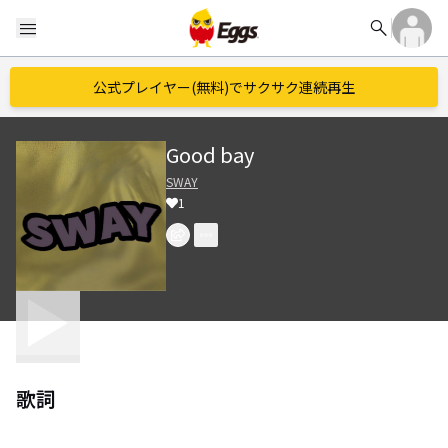
search
menu
公式プレイヤー(無料)でサクサク連続再生
Good bay
SWAY
1
歌詞