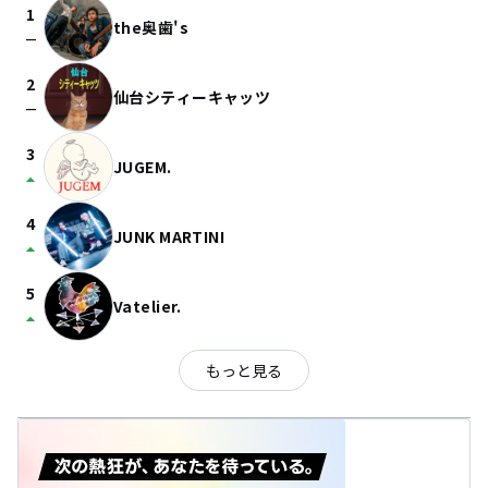
1
the奥歯's
check_indeterminate_small
2
仙台シティーキャッツ
check_indeterminate_small
3
JUGEM.
arrow_drop_up
4
JUNK MARTINI
arrow_drop_up
5
Vatelier.
arrow_drop_up
もっと見る