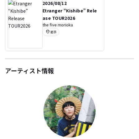
2026/08/12
Etranger “Kishibe” Rele
ase TOUR2026
the five morioka
location_on
岩手
アーティスト情報