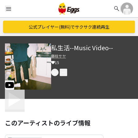
search
menu
公式プレイヤー(無料)でサクサク連続再生
私生活--Music Video--
藤枝サヤ
15
このアーティストのライブ情報