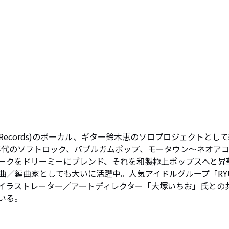
GA Records)のボーカル、ギター鈴木恵のソロプロジェクトとし
0年代のソフトロック、バブルガムポップ、モータウン〜ネオア
ークをドリーミーにブレンド、それを和製極上ポップスへと昇
／編曲家としても大いに活躍中。人気アイドルグループ「RYU
はイラストレーター／アートディレクター「大塚いちお」氏との
いる。