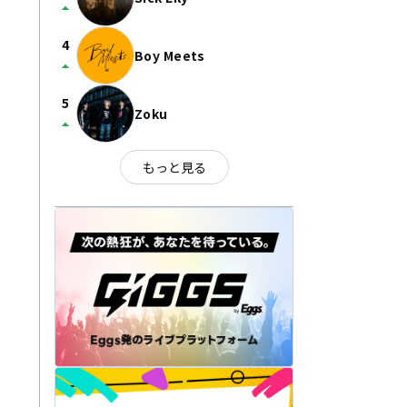
arrow_drop_up
4
Boy Meets
arrow_drop_up
5
Zoku
arrow_drop_up
もっと見る