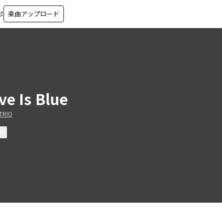
楽曲アップロード
in_new
ve Is Blue
RIO