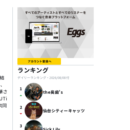
ランキング
て結
デイリーランキング・
2026/08/08
付
コ、
1
華さ
the奥歯's
arrow_drop_up
Ti
共同
2
仙台シティーキャッツ
arrow_drop_down
3
Sick Lily