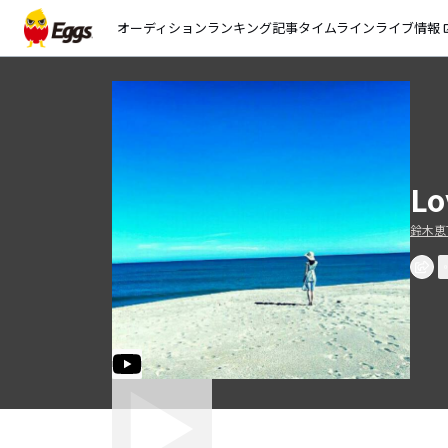
オーディション
ランキング
記事
タイムライン
ライブ情報
open_
Lo
鈴木恵T