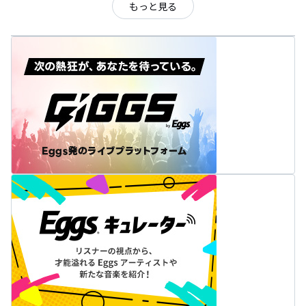
もっと見る