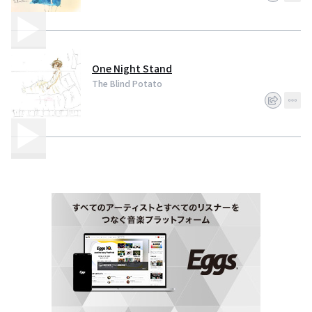
One Night Stand
The Blind Potato