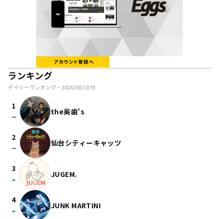
ランキング
デイリーランキング・
2026/08/10
付
1
the奥歯's
check_indeterminate_small
2
仙台シティーキャッツ
check_indeterminate_small
3
JUGEM.
arrow_drop_up
4
JUNK MARTINI
arrow_drop_up