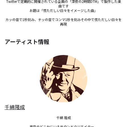
Twitterで定期的に開催されている企画の「深夜の2時間DTM」で製作した楽
曲です

お題は「慌ただしい日々をイメージした曲」

カッの音で1秒刻み、チッの音でコンマ1秒を刻みその中で慌ただしい日々を
再現
アーティスト情報
千綿隆成
千綿 隆成

東京のどこかにいるサウンドクリエイター。
