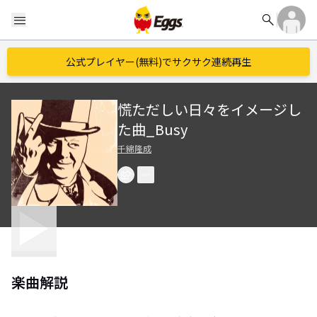
search
menu
公式プレイヤー(無料)でサクサク連続再生
慌ただしい日々をイメージし
た曲_Busy
千綿隆成
楽曲解説