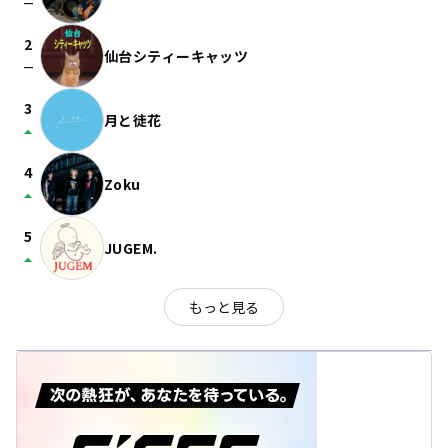
check_indeterminate_small
2
仙台シティーキャッツ
check_indeterminate_small
3
月と徒花
arrow_drop_up
4
Zoku
arrow_drop_up
5
JUGEM.
arrow_drop_up
もっと見る