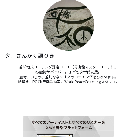
タコさんかく語りき
苫米地式コーチング認定コーチ（青山龍マスターコーチ）。

被虐待サバイバー。子ども次世代支援。

虐待、いじめ、差別をなくすためコーチングをひろめます。

絵描き、ROCK音楽活動家。WorldPeaceCoachingスタッフ。