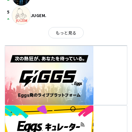
arrow_drop_up
5
JUGEM.
arrow_drop_up
もっと見る