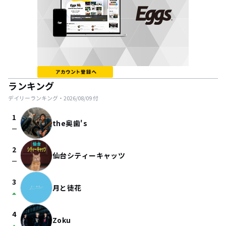
ランキング
デイリーランキング・
2026/08/09
付
1
the奥歯's
check_indeterminate_small
2
仙台シティーキャッツ
check_indeterminate_small
3
月と徒花
arrow_drop_up
4
Zoku