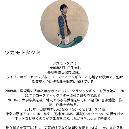
ツカモトタクミ
ツカモトタクミ

1990年6月1日生まれ

長崎県佐世保市出身。

ライブではパーカッシブなアコースティックギターと心地よい歌声で、魅せ
る演奏と心に残る曲を観客に届けている。

2009年、鹿児島の大学入学をきっかけに、クラシックギターを弾き始め、20
11年アコースティックギターの弾き語りを始める。

2013年、大学卒業を機に地元である佐世保を中心に本格的に音楽活動、作
詞、作曲を始める。

2016年、自信初のCDとなる「Go Forward」を発売

東京の原宿アストロホールや、天神ROOMS、薬院Beat Station、佐世保ガァ
ネットなど多くのライブ出演を果たしながらMusician力を磨く。

現在拠点を東京に移し、関東だけでなく福岡や長崎を中心とした、九州各地