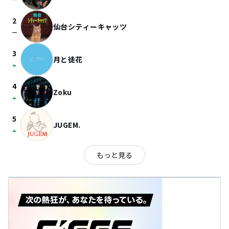
check_indeterminate_small
2
仙台シティーキャッツ
check_indeterminate_small
3
月と徒花
arrow_drop_up
4
Zoku
arrow_drop_up
5
JUGEM.
arrow_drop_up
もっと見る