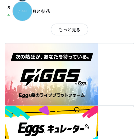
5
月と徒花
arrow_drop_up
もっと見る