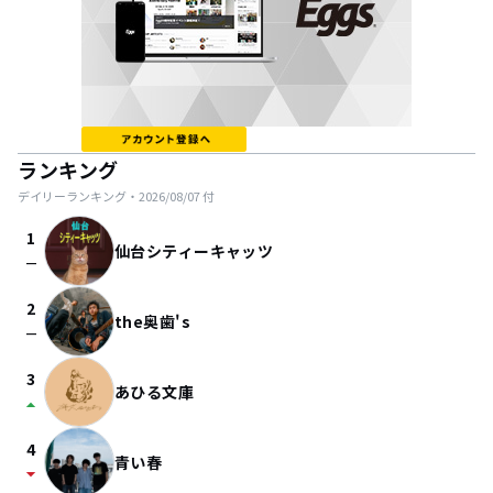
ランキング
デイリーランキング・
2026/08/07
付
1
仙台シティーキャッツ
check_indeterminate_small
2
the奥歯's
check_indeterminate_small
3
あひる文庫
arrow_drop_up
4
青い春
arrow_drop_down