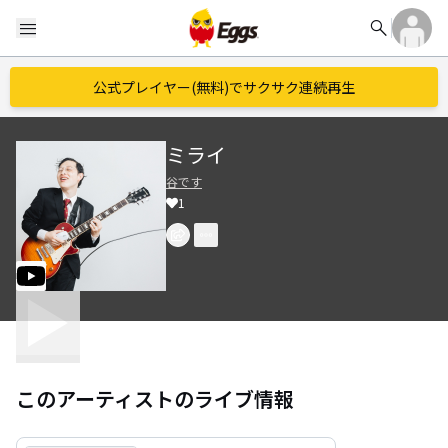
search
menu
公式プレイヤー(無料)でサクサク連続再生
ミライ
谷です
1
このアーティストのライブ情報