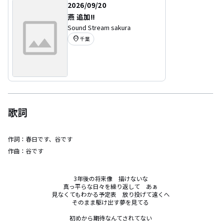
2026/09/20
燕 追加!!
Sound Stream sakura
location_on
千葉
歌詞
作詞：
春日です、谷です
作曲：
谷です
3年後の将来像　描けないな

真っ平らな日々を繰り返して　あぁ

見なくてもわかる予定表　放り投げて遠くへ

そのまま駆け出す夢を見てる

初めから期待なんてされてない
