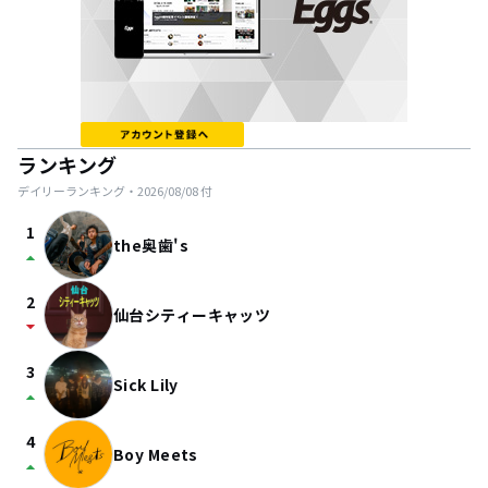
ランキング
デイリーランキング・
2026/08/08
付
1
the奥歯's
arrow_drop_up
2
仙台シティーキャッツ
arrow_drop_down
3
Sick Lily
arrow_drop_up
4
Boy Meets
arrow_drop_up