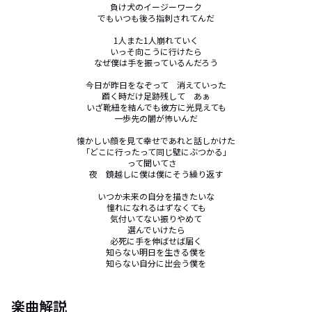
負け犬のイージーワーク

でもいつも後ろ指刺されてんだ

1人また1人崩れていく

いっそ向こうに行けたら

なぜ僕は手を振っているんだろう

今日が昨日をなぞって　消えていった

躓く時だけ足跡残して　あぁ

いざ靴紐を結んでも彼方に光見えても

一歩先の闇が怖いんだ

懐かしい顔を見て幸せであれと話しかけた

「どこに行ったって同じ壁にぶつかる」

って聞いてさ　

夜　鏡越しに僕は僕にそう繰り返す

いつか未来の自分を描きたいな

憧れになれるはずなくても

気付いてない振りやめて

選んでいけたら

必死に手を伸ばせば届く

知らない明日を生きる僕を

知らない自分に出会う僕を
楽曲解説