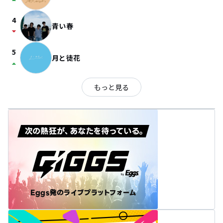
arrow_drop_up
4
青い春
arrow_drop_down
5
月と徒花
arrow_drop_up
もっと見る