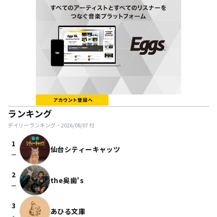
ランキング
デイリーランキング・
2026/08/07
付
1
仙台シティーキャッツ
check_indeterminate_small
2
the奥歯's
check_indeterminate_small
3
あひる文庫