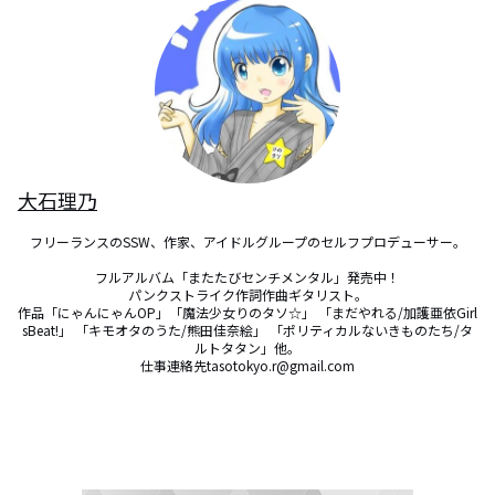
大石理乃
フリーランスのSSW、作家、アイドルグループのセルフプロデューサー。

フルアルバム「またたびセンチメンタル」発売中！

パンクストライク作詞作曲ギタリスト。

作品「にゃんにゃんOP」「魔法少女りのタソ☆」 「まだやれる/加護亜依Girl
sBeat!」 「キモオタのうた/熊田佳奈絵」 「ポリティカルないきものたち/タ
ルトタタン」他。

仕事連絡先tasotokyo.r@gmail.com