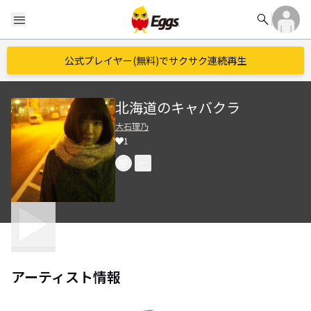
search
menu
公式プレイヤー(無料)でサクサク連続再生
北海道のキャバクラ
大石理乃
1
アーティスト情報