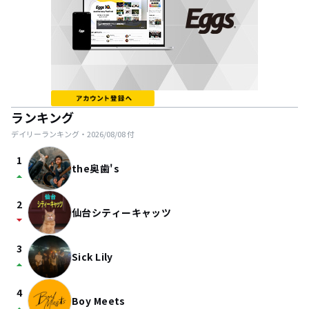
ランキング
デイリーランキング・
2026/08/08
付
1
the奥歯's
arrow_drop_up
2
仙台シティーキャッツ
arrow_drop_down
3
Sick Lily
arrow_drop_up
4
Boy Meets