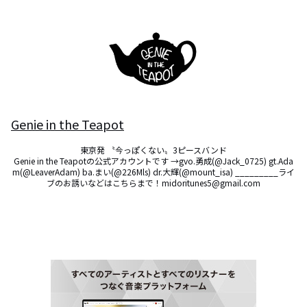
Genie in the Teapot
東京発 〝今っぽくない〟3ピースバンド

Genie in the Teapotの公式アカウントです →gvo.勇成(@Jack_0725) gt.Ada
m(@LeaverAdam) ba.まい(@226Mls) dr.大輝(@mount_isa) _________ライ
ブのお誘いなどはこちらまで！midoritunes5@gmail.com