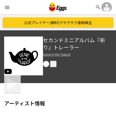
search
menu
公式プレイヤー(無料)でサクサク連続再生
セカンドミニアルバム『祈
り』トレーラー
Genie in the Teapot
アーティスト情報