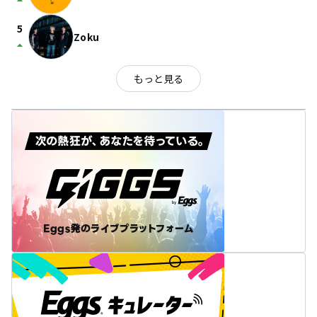
arrow_drop_up
5
Zoku
arrow_drop_up
もっと見る