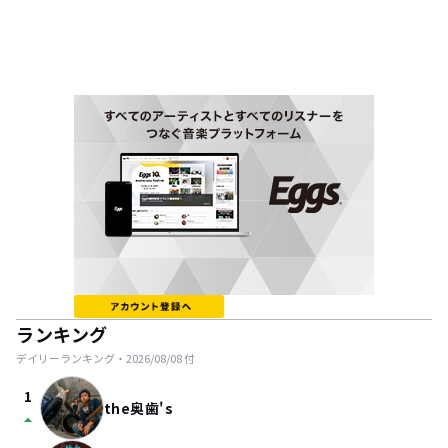
ランキング
デイリーランキング・
2026/08/08
付
1
the奥歯's
arrow_drop_up