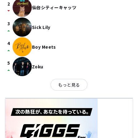
2
仙台シティーキャッツ
arrow_drop_down
3
Sick Lily
arrow_drop_up
4
Boy Meets
arrow_drop_up
5
Zoku
arrow_drop_up
もっと見る